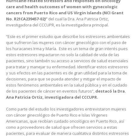
hurricane-related stressors and responses on oncology
care and health outcomes of women with gynecologic
cancers from Puerto Rico and US Virgin Islands (NCI Grant
No. R21CA239457-02)”
del cual la Dra. Ana Patricia Ortiz,
investigadora del CCCUPR, es la investigadora principal.
“Este es el primer estudio que describe los estresores ambientales
que sufrieron las mujeres con cáncer ginecológico con el paso de
los huracanes Irma y María. Este es un tema de gran interés pues
estos estresores impactaron no solo la calidad de vida de las
pacientes, sino también su acceso a servicios de salud esenciales
para tratar y manejar su enfermedad. Identificar estos estresores
y sus efectos en las pacientes es de gran utilidad para la toma de
decisiones, para que se pueda atender y mitigar el impacto de
estos fenómenos ambientales en la salud pública y en el cuidado
de los pacientes de cáncer en eventos futuros”,
destacó la Dra.
Ana Patricia Ortiz, investigadora del CCCUPR.
Como parte del estudio los investigadores entrevistaron mujeres
con cáncer ginecológico de Puerto Rico e Islas Vírgenes
Americanas, que recibían cuidado oncológico en Puerto Rico, así
como a proveedores de salud que ofrecen servicios a estas
pacientes, para evaluar de manera cualitativa distintos estresores