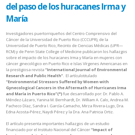
del paso de los huracanes Irma y
María
Investigadores puertorriqueños del Centro Comprensivo del
Cáncer de la Universidad de Puerto Rico (CCCUPR), de la
Universidad de Puerto Rico, Recinto de Ciencias Médicas (UPR—
RCM) y de Penn State College of Medicine publicaron los hallazgos
sobre el impacto de los huracanes Irma y María en mujeres con
cáncer ginecológico en Puerto Rico e Islas Vírgenes Americanas en
la prestigiosa revista
“International Journal of Environmental
Research and Public Health”
. El artículotitulado
“Environmental Stressors Suffered by Women with
Gynecological Cancers in the Aftermath of Hurricanes Irma
and María in Puerto Rico”(*)
fue desarrollado por: Dr. Pablo A.
Méndez-Lázaro, Yanina M. Bernhardt, Dr. William A. Calo, Andrea M.
Pacheco Díaz, Sandra I. García-Camacho, Mirza Rivera-Lugo, Dra.
Edna Acosta-Pérez, Naydi Pérez y la Dra. Ana Patricia Ortiz.
El artículo presenta importantes hallazgos de un estudio
financiado por el Instituto Nacional del Cáncer
“Impact of