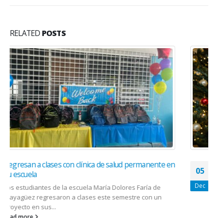
RELATED
POSTS
Lo que debe considerar antes de regalar una mascota
05
Muchos eligen la época navideña como la perfecta para
Dec
regalar una mascota. Y aunque puede parece un lindo y
emotivo...
read more