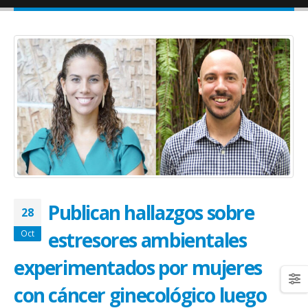
January 20, 2026
abrazar la salud oncológica
May 28, 2026
Publican hallazgos sobre
28
estresores ambientales
Oct
experimentados por mujeres
con cáncer ginecológico luego