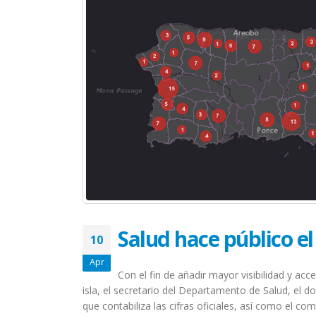
El Acompañamiento es
vitales en los sobreviviente
July 10, 2026
La nueva normalidad de u
sobreviviente de cáncer
June 25, 2026
Altamente nocivo el polvo
del desierto del Sahara en
salud oncológica
June 10, 2026
¿Eres sobreviviente? Hora 
abrazar la salud oncológic
Salud hace público e
May 28, 2026
10
Apr
Con el fin de añadir mayor visibilidad y a
isla, el secretario del Departamento de Salud, el d
que contabiliza las cifras oficiales, así como el com