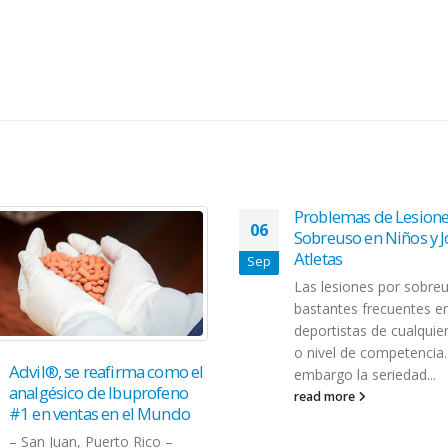
Problemas de Lesiones de
Sobreuso en Niños y Jóvenes
Atletas
Las lesiones por sobreuso son
bastantes frecuentes en
deportistas de cualquier edad
o nivel de competencia. Sin
Facturadores del
embargo la seriedad...
16
ecosistema de salud 
read more
nueva asociación
Dec
San Juan, Puerto Rico -