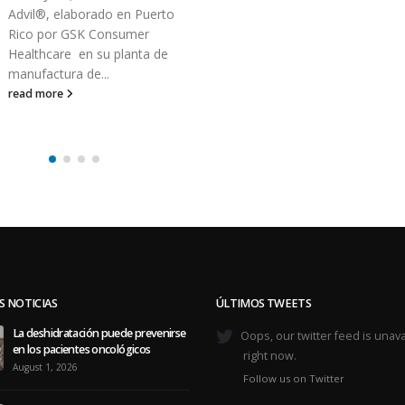
nutrido grupo de factu
del sistema de salud del
se incorporan, como una
read more
S NOTICIAS
ÚLTIMOS TWEETS
La deshidratación puede prevenirse
Oops, our twitter feed is unava
en los pacientes oncológicos
right now.
August 1, 2026
Follow us on Twitter
El Acompañamiento es vitales en los
sobrevivientes