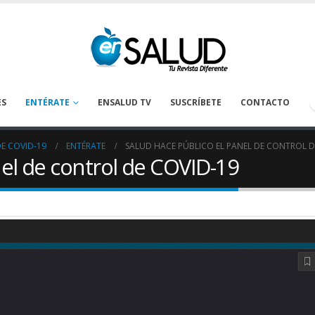
ES
ENTÉRATE
ENSALUD TV
SUSCRÍBETE
CONTACTO
E COVID-19
ENTÉRATE
SALUD HACE PÚBLICO EL PANEL DE CONTROL D
nel de control de COVID-19
Tanatología: Más allá del
La deshidrataci
cáncer
prevenirse en los
oncológicos
April 30, 2026
August 1, 2026
Preguntas claves para