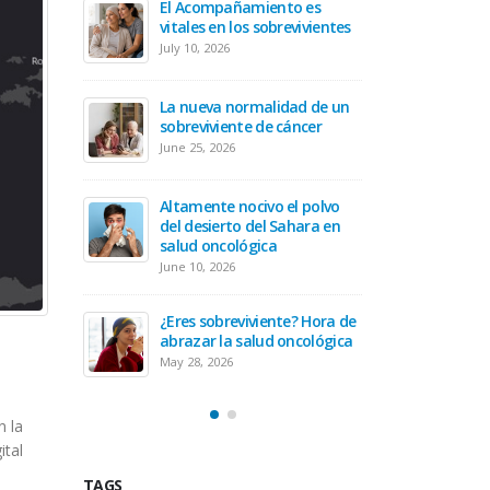
nto es
El Aco
prepararte antes de recibir
revivientes
vitales
tu tratamiento oncológico
July 10, 
April 30, 2026
idad de un
Hora de prepararse para ser
La nue
 cáncer
un cuidador oncológico
sobrevi
March 19, 2026
June 25,
 el polvo
Equilibrando tu diagnóstico
Altamen
Sahara en
oncológico con tu actitud
del des
a
salud 
February 19, 2026
June 10,
Secuelas del cáncer cervical
te? Hora de
¿Eres s
January 20, 2026
 oncológica
abrazar
May 28, 
n la
ital
TAGS