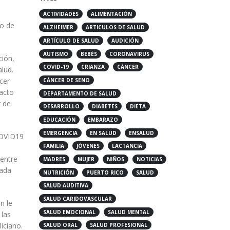
ACTIVIDADES
ALIMENTACIÓN
ALZHEIMER
ARTICULOS DE SALUD
so de
ARTÍCULO DE SALUD
AUDICIÓN
AUTISMO
BEBÉS
CORONAVIRUS
ción,
COVID-19
CRIANZA
CÁNCER
lud.
CÁNCER DE SENO
cer
DEPARTAMENTO DE SALUD
pacto
DESARROLLO
DIABETES
DIETA
r de
EDUCACIÓN
EMBARAZO
EMERGENCIA
EN SALUD
ENSALUD
COVID19
FAMILIA
JÓVENES
LACTANCIA
MADRES
MUJER
NIÑOS
NOTICIAS
 entre
NUTRICIÓN
PUERTO RICO
SALUD
cada
SALUD AUDITIVA
SALUD CARIDOVASCULAR
n le
SALUD EMOCIONAL
SALUD MENTAL
 las
SALUD ORAL
SALUD PROFESIONAL
iciano.