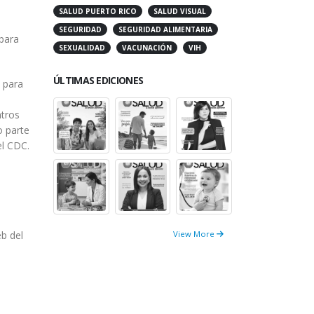
SALUD PUERTO RICO
SALUD VISUAL
SEGURIDAD
SEGURIDAD ALIMENTARIA
 para
SEXUALIDAD
VACUNACIÓN
VIH
ÚLTIMAS EDICIONES
 para
ntros
o parte
el CDC.
View More
b del