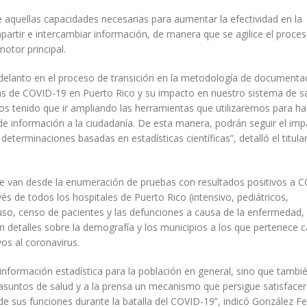
 aquellas capacidades necesarias para aumentar la efectividad en la
artir e intercambiar información, de manera que se agilice el proce
otor principal.
delanto en el proceso de transición en la metodología de documenta
bas de COVID-19 en Puerto Rico y su impacto en nuestro sistema de sa
mos tenido que ir ampliando las herramientas que utilizaremos para ha
n de información a la ciudadanía. De esta manera, podrán seguir el im
terminaciones basadas en estadísticas científicas”, detalló el titula
 que van desde la enumeración de pruebas con resultados positivos a 
avés de todos los hospitales de Puerto Rico (intensivo, pediátricos,
n uso, censo de pacientes y las defunciones a causa de la enfermedad,
on detalles sobre la demografía y los municipios a los que pertenece 
os al coronavirus.
nformación estadística para la población en general, sino que tambié
 asuntos de salud y a la prensa un mecanismo que persigue satisfacer
de sus funciones durante la batalla del COVID-19”, indicó González Fel