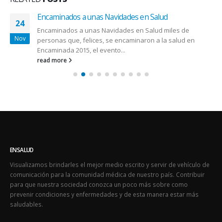
Encaminados a unas Navidades en Salud
24
Encaminados a unas Navidades en Salud miles de
Nov
personas que, felices, se encaminaron a la salud en
Encaminada 2015, el evento...
read more
ENSALUD
Visualizamos brindarles el mejor medio escrito y servir de vehículo de
comunicación para la comunidad médica de nuestro país. Contribuir
para que nuestra sociedad conozca un poco más sobre como
prevenir condiciones y enfermedades y de esta manera estar más
saludables.