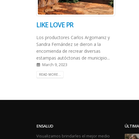
LIKE LOVE PR
Los productores Carlos
Argomaniz y
Sandra Fernández se dieron a la
encomienda de recrear diversas
estampas autóctonas de municipio...
March 9, 2023
READ MORE...
ENSALUD
ÚLTIMA
Visualizamos brindarles el mejor medio