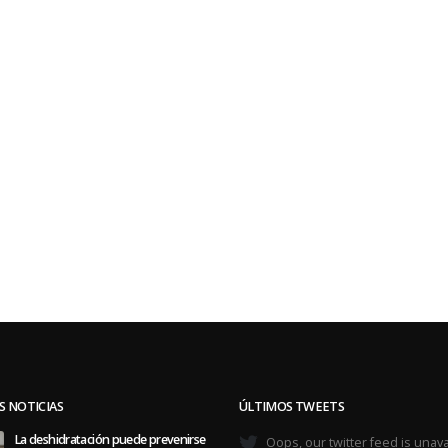
S NOTICIAS
ÚLTIMOS TWEETS
La deshidratación puede prevenirse
Oops, our twitter feed is unava