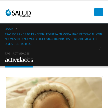
HOME
TRAS DOS AÑOS DE PANDEMIA, REGRESA EN MODALIDAD PRESENCIAL, CON
NUEVA SEDE Y NUEVA FECHA LA ‘MARCHA POR LOS BEBÉS’ DE MARCH OF
DIMES PUERTO RICO.
TAG -
ACTIVIDADES
actividades