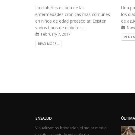
La diabetes es una de las
Una pa
enfermedades crónicas más comunes
los dia
en niños de edad preescolar. Existen
de azúc
varios tipos de diabetes....
Nove
February 7, 2017
READ M
READ MORE...
ENSALUD
ÚLTIMA
Visualizamos brindarles el mejor medio
escrito y servir de vehículo de