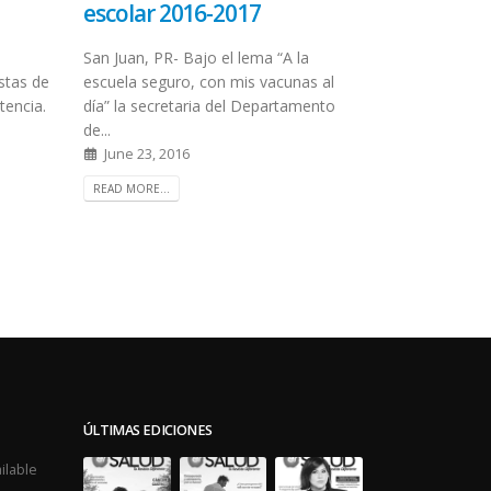
escolar 2016-2017
San Juan, PR- Bajo el lema “A la
stas de
escuela seguro, con mis vacunas al
tencia.
día” la secretaria del Departamento
de...
June 23, 2016
READ MORE...
ÚLTIMAS EDICIONES
ilable