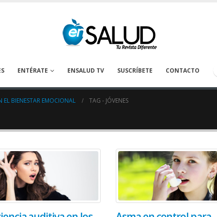
ES
ENTÉRATE
ENSALUD TV
SUSCRÍBETE
CONTACTO
N EL BIENESTAR EMOCIONAL
TAG -
JÓVENES
iencia auditiva en los
Asma en control para