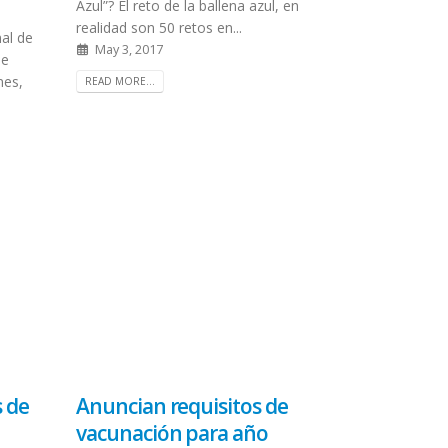
Azul”? El reto de la ballena azul, en
realidad son 50 retos en...
al de
May 3, 2017
se
nes,
READ MORE...
 de
Anuncian requisitos de
vacunación para año