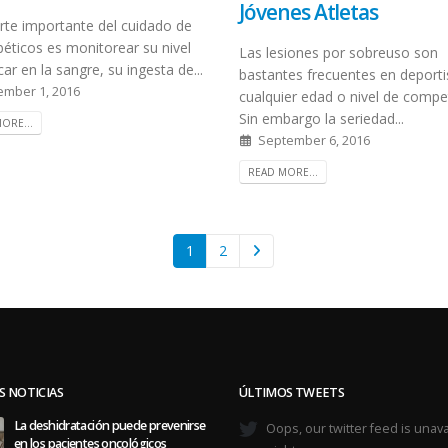
Jóvenes Atletas
rte importante del cuidado de
béticos es monitorear su nivel
Las lesiones por sobreuso son
ar en la sangre, su ingesta de...
bastantes frecuentes en deporti
mber 1, 2016
cualquier edad o nivel de compe
Sin embargo la seriedad...
ORE...
September 6, 2016
READ MORE...
1
2
S NOTICIAS
ÚLTIMOS TWEETS
La deshidratación puede prevenirse
Oops, our twitter feed is unava
en los pacientes oncológicos