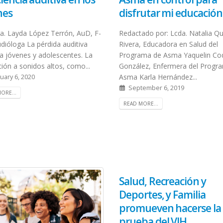
nes
disfrutar mi educación
ra. Layda López Terrón, AuD, F-
Redactado por: Lcda. Natalia Q
dióloga La pérdida auditiva
Rivera, Educadora en Salud del
 a jóvenes y adolescentes. La
Programa de Asma Yaquelin Co
ión a sonidos altos, como...
González, Enfermera del Progr
Asma Karla Hernández...
uary 6, 2020
September 6, 2019
ORE...
READ MORE...
Salud, Recreación y
Deportes, y Familia
promueven hacerse la
prueba del VIH