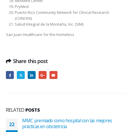
NeoMed Center
PryMed
Puerto Rico Community Network for Clinical Research
(CONCRA)
Salud Integral de la Montaña, Inc. (SIM)
San Juan Healthcare for the Homeless
Share this post
RELATED
POSTS
Abril: Mes de Concienciación sobre El Autismo
07
El autismo es un desorden neurobiológico que aparece