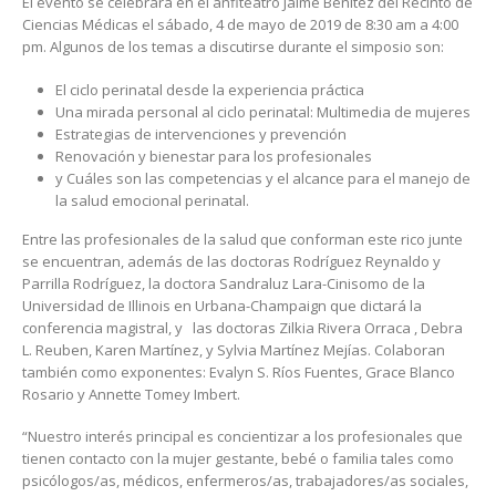
El evento se celebrará en el anfiteatro Jaime Benítez del Recinto de
Ciencias Médicas el sábado, 4 de mayo de 2019 de 8:30 am a 4:00
pm. Algunos de los temas a discutirse durante el simposio son:
El ciclo perinatal desde la experiencia práctica
Una mirada personal al ciclo perinatal: Multimedia de mujeres
Estrategias de intervenciones y prevención
Renovación y bienestar para los profesionales
y Cuáles son las competencias y el alcance para el manejo de
la salud emocional perinatal.
Entre las profesionales de la salud que conforman este rico junte
se encuentran, además de las doctoras Rodríguez Reynaldo y
Parrilla Rodríguez, la doctora Sandraluz Lara-Cinisomo de la
Universidad de Illinois en Urbana-Champaign que dictará la
conferencia magistral, y las doctoras Zilkia Rivera Orraca , Debra
L. Reuben, Karen Martínez, y Sylvia Martínez Mejías. Colaboran
también como exponentes: Evalyn S. Ríos Fuentes, Grace Blanco
Rosario y Annette Tomey Imbert.
“Nuestro interés principal es concientizar a los profesionales que
tienen contacto con la mujer gestante, bebé o familia tales como
psicólogos/as, médicos, enfermeros/as, trabajadores/as sociales,