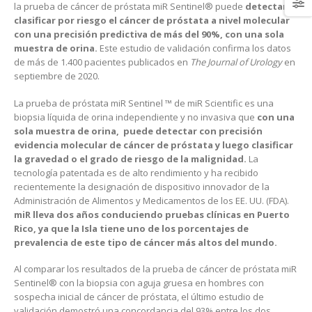
la prueba de cáncer de próstata miR Sentinel® puede
detectar y
clasificar por riesgo el cáncer de próstata a nivel molecular
con una precisión predictiva de más del 90%, con una sola
muestra de orina.
Este estudio de validación confirma los datos
de más de 1.400 pacientes publicados en
The Journal of Urology
en
septiembre de 2020.
La prueba de próstata miR Sentinel ™ de miR Scientific es una
biopsia líquida de orina independiente y no invasiva que
con una
sola muestra de orina,
puede detectar con precisión
evidencia molecular de cáncer de próstata y luego clasificar
la gravedad o el grado de riesgo de la malignidad.
La
tecnología patentada es de alto rendimiento y ha recibido
recientemente la designación de dispositivo innovador de la
Administración de Alimentos y Medicamentos de los EE. UU. (FDA).
miR lleva dos años conduciendo pruebas clínicas en Puerto
Rico, ya que la Isla tiene uno de los porcentajes de
prevalencia de este tipo de cáncer más altos del mundo.
Al comparar los resultados de la prueba de cáncer de próstata miR
Sentinel® con la biopsia con aguja gruesa en hombres con
sospecha inicial de cáncer de próstata, el último estudio de
validación demostró una concordancia del 93% entre los dos