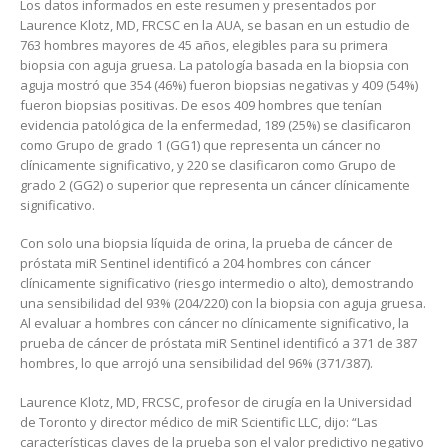
Los datos informados en este resumen y presentados por
Laurence Klotz, MD, FRCSC en la AUA, se basan en un estudio de
763 hombres mayores de 45 años, elegibles para su primera
biopsia con aguja gruesa. La patología basada en la biopsia con
aguja mostró que 354 (46%) fueron biopsias negativas y 409 (54%)
fueron biopsias positivas. De esos 409 hombres que tenían
evidencia patológica de la enfermedad, 189 (25%) se clasificaron
como Grupo de grado 1 (GG1) que representa un cáncer no
clínicamente significativo, y 220 se clasificaron como Grupo de
grado 2 (GG2) o superior que representa un cáncer clínicamente
significativo.
Con solo una biopsia líquida de orina, la prueba de cáncer de
próstata miR Sentinel identificó a 204 hombres con cáncer
clínicamente significativo (riesgo intermedio o alto), demostrando
una sensibilidad del 93% (204/220) con la biopsia con aguja gruesa.
Al evaluar a hombres con cáncer no clínicamente significativo, la
prueba de cáncer de próstata miR Sentinel identificó a 371 de 387
hombres, lo que arrojó una sensibilidad del 96% (371/387).
Laurence Klotz, MD, FRCSC, profesor de cirugía en la Universidad
de Toronto y director médico de miR Scientific LLC, dijo: “Las
características claves de la prueba son el valor predictivo negativo