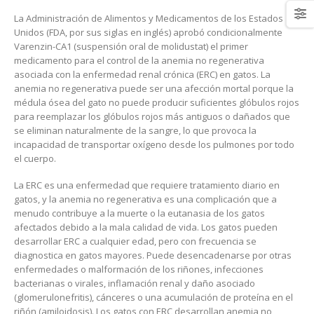
La Administración de Alimentos y Medicamentos de los Estados
Unidos (FDA, por sus siglas en inglés) aprobó condicionalmente
Varenzin-CA1 (suspensión oral de molidustat) el primer
medicamento para el control de la anemia no regenerativa
asociada con la enfermedad renal crónica (ERC) en gatos. La
anemia no regenerativa puede ser una afección mortal porque la
médula ósea del gato no puede producir suficientes glóbulos rojos
para reemplazar los glóbulos rojos más antiguos o dañados que
se eliminan naturalmente de la sangre, lo que provoca la
incapacidad de transportar oxígeno desde los pulmones por todo
el cuerpo.
La ERC es una enfermedad que requiere tratamiento diario en
gatos, y la anemia no regenerativa es una complicación que a
menudo contribuye a la muerte o la eutanasia de los gatos
afectados debido a la mala calidad de vida. Los gatos pueden
desarrollar ERC a cualquier edad, pero con frecuencia se
diagnostica en gatos mayores. Puede desencadenarse por otras
enfermedades o malformación de los riñones, infecciones
bacterianas o virales, inflamación renal y daño asociado
(glomerulonefritis), cánceres o una acumulación de proteína en el
riñón (amiloidosis). Los gatos con ERC desarrollan anemia no