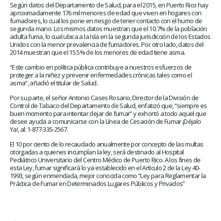
Según datos del Departamento de Salud, para el 2015, en Puerto Rico hay
aproximadamente 176 mil menores de edad que viven en hogares con
fumadores, lo cual los pone en riesgo de tener contacto con el humo de
segunda mano. Los mismos datos muestran que el 10.7% de la población
adulta fuma, lo cual ubica a la Isla en la segunda jurisdicción de los Estados
Unidos con la menor prevalencia de fumadores. Por otro lado, datos del
2014 muestran que el 15.5% de los menores de edad tiene asma.
“Este cambio en política pública contribuye a nuestros esfuerzos de
proteger a la niñez y prevenir enfermedades crónicas tales como el
asma”, añadió el titular de Salud.
Por su parte, el señor Antonio Cases Rosario, Director de la División de
Control de Tabaco del Departamento de Salud, enfatizó que, “siempre es
buen momento para intentar dejar de fumar” y exhortó a todo aquel que
desee ayuda a comunicarse con la Línea de Cesación de Fumar ¡Déjalo
Ya!, al: 1-877-335-2567.
El 10 por ciento de lo recaudado anualmente por concepto de las multas
otorgadas a quienes incumplan la ley, será destinado al Hospital
Pediátrico Universitario del Centro Médico de Puerto Rico. A los fines de
esta Ley, fumar significará lo ya establecido en el Artículo 2 de la Ley 40-
1993, según enmendada, mejor conocida como “Ley para Reglamentar la
Práctica de Fumar en Determinados Lugares Públicos y Privados”