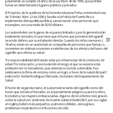
January 20, 2026
justamente se cumplió 24 años de la Ley Núm. 40 de 1993, que prohíbe
abrazar la salud oncológic
fumar en determinados lugares públicos y privados.
May 28, 2026
El Proyecto, de la auditoria de la Senadora Itzamar Peña, enmienda la Ley
de Tránsito, Núm. 22 de 2000 y faculta a la Policía de Puerto Rico a
implementar dicha política pública, sancionando a las personas que
incumplan, con una multa de $250 dólares
Los automóviles son lugares de espacios limitados y por lo general están
totalmente cerrados, lo que hace que el humo que proviene del cigarrillo
sea más dañino, por su inhalación directa. Cuando los niños menores de
18 años están en un automóvil, en compañía de personas que fuman, se
convierten en víctimas inocentes e indefensas de los efectos del humo del
cigarrillo que afecta su salud.
“Es responsabilidad del Estado velar por el bienestar de los menores de
edad. Por esta razón, y reconociendo el riesgo al que se expone esta
población de no fumadores, que además es la más vulnerable, hoy
celebramos la firma de esta ley como un logro a favor de la salud del país”,
indicó el Dr. Rafael Rodríguez Mercado, Secretario del Departamento de
Salud.
El humo de segunda mano, el cual proviene tanto del cigarrillo como del
humo que exhala el fumador, es especialmente peligroso para los niños,
los bebés y las mujeres embarazadas. Algunos de los efectos más graves
sobre la salud son: síndrome de muerte súbita infantil (SIDS, por sus siglas
en inglés), bebés más pequeños, pulmones débiles, asma grave,
problemas respiratorios e infecciones de oído.