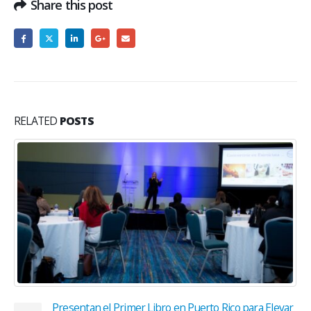
Share this post
RELATED
POSTS
Tecnólogo Médico: Más allá que una muestra de
06
Sangre
Mar
Probablemente ha visitado su médico primario alguna
vez y este, al final de la consulta, le ordena una orden
de...
read more