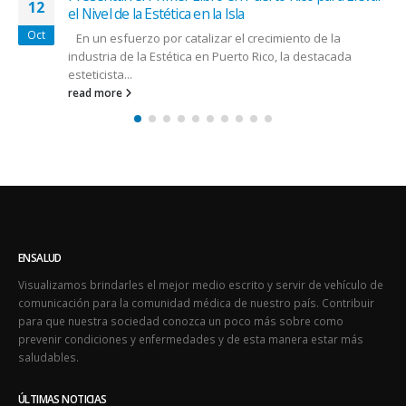
ENSALUD
Visualizamos brindarles el mejor medio escrito y servir de vehículo de
comunicación para la comunidad médica de nuestro país. Contribuir
para que nuestra sociedad conozca un poco más sobre como
prevenir condiciones y enfermedades y de esta manera estar más
saludables.
ÚLTIMAS NOTICIAS
La deshidratación puede prevenirse en los pacientes oncológicos
August 1, 2026
El Acompañamiento es vitales en los sobrevivientes
July 10, 2026
ÚLTIMOS TWEETS
Oops, our twitter feed is unavailable right now.