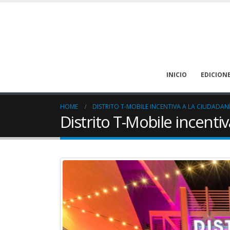
INICIO
EDICION
HOME
DISTRITO T-MOBILE INCENTIVA A LA CIUDADAN
Distrito T-Mobile incenti
La deshidratación puede
prevenirse en los pacientes
oncológicos
August 1, 2026