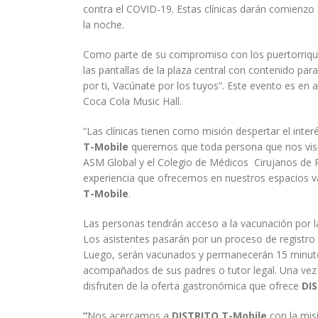
contra el COVID-19. Estas clínicas darán comienzo a 
la noche.
Como parte de su compromiso con los puertorriq
las pantallas de la plaza central con contenido pa
por ti, Vacúnate por los tuyos”. Este evento es en
Coca Cola Music Hall.
“Las clínicas tienen como misión despertar el inte
T-Mobile
queremos que toda persona que nos visit
ASM Global y el Colegio de Médicos Cirujanos de Pu
experiencia que ofrecemos en nuestros espacios 
T-Mobile
.
Las personas tendrán acceso a la vacunación por la
Los asistentes pasarán por un proceso de registro 
Luego, serán vacunados y permanecerán 15 minut
acompañados de sus padres o tutor legal. Una vez
disfruten de la oferta gastronómica que ofrece
DIS
“
Nos acercamos a
DISTRITO T-Mobile
con la mis