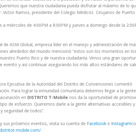
 Queremos que nuestra ciudadanía pueda disfrutar al máximo de lo q
. Victor Ramos, presidente del Colegio Médicos Cirujanos de Puerto 
nes a miércoles de 4:00PM a 8:00PM y jueves a domingo desde la 2:0
l de ASM Global, empresa líder en el manejo y administración de má
nciones alrededor del mundo mencionó “estos son los momentos en lo
nuestro Puerto Rico y de nuestra ciudadanía. Vimos una gran oportu
te evento y así continuar asegurando los más altos estándares de sal
ectora Ejecutiva de la Autoridad del Distrito de Convenciones comentó
ción. Para lograr la inmunidad comunitaria debemos llegar a la gente
 vacunación en
DISTRITO T-Mobile
nos da la oportunidad de promove
tipo de esfuerzo. Queremos darle a la gente alternativas accesibles y
 y seguridad de todos”.
y sus próximos eventos, visita su cuenta de
Facebook
e
Instagram
c
/distritot-mobile.com/
.