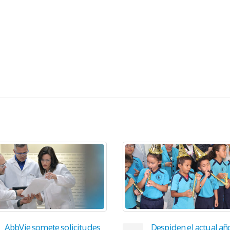
Un Futuro con Coraz
01
Saludables
Mar
Un defecto de nacimien
(congénito) ocurre cua
órgano o tejido en parti
no se forma correctam
por lo...
Despiden el actual año
read more