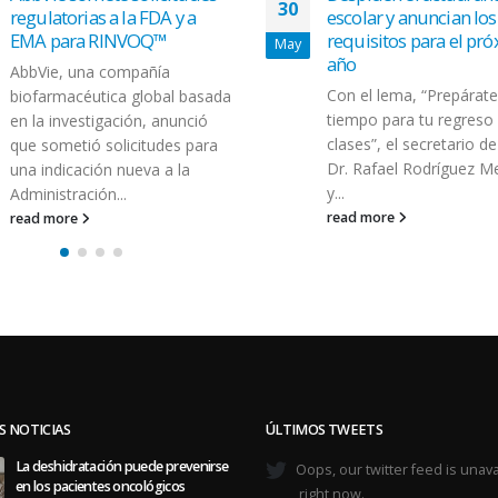
escolar y anuncian los
requisitos para el próximo
año
Con el lema, “Prepárate a
tiempo para tu regreso a
clases”, el secretario de salud,
Dr. Rafael Rodríguez Mercado
y...
read more
S NOTICIAS
ÚLTIMOS TWEETS
La deshidratación puede prevenirse
Oops, our twitter feed is unava
en los pacientes oncológicos
right now.