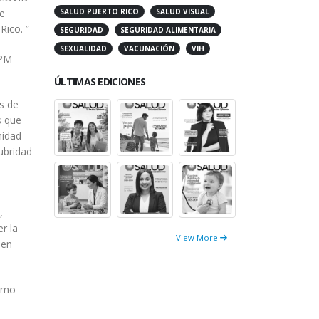
SALUD PUERTO RICO
SALUD VISUAL
ue
SEGURIDAD
SEGURIDAD ALIMENTARIA
Rico. ”
SEXUALIDAD
VACUNACIÓN
VIH
0PM
ÚLTIMAS EDICIONES
s de
s que
nidad
ubridad
,
r la
View More
 en
omo