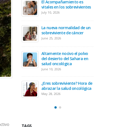
nto es
El Aco
prepararte antes de recibir
revivientes
vitales
tu tratamiento oncológico
July 10, 
April 30, 2026
idad de un
Hora de prepararse para ser
La nue
 cáncer
un cuidador oncológico
sobrevi
March 19, 2026
June 25,
 el polvo
Equilibrando tu diagnóstico
Altamen
Sahara en
oncológico con tu actitud
del des
a
salud 
February 19, 2026
June 10,
Secuelas del cáncer cervical
te? Hora de
¿Eres s
January 20, 2026
 oncológica
abrazar
May 28, 
TAGS
activo