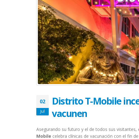
El Acompañamiento es
vitales en los sobreviviente
July 10, 2026
La nueva normalidad de u
sobreviviente de cáncer
June 25, 2026
Altamente nocivo el polvo
del desierto del Sahara en
salud oncológica
June 10, 2026
¿Eres sobreviviente? Hora 
abrazar la salud oncológic
Distrito T-Mobile inc
02
May 28, 2026
vacunen
Jul
Asegurando su futuro y el de todos sus visitantes, 
Mobile
celebra clínicas de vacunación con el fin de