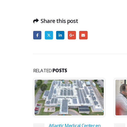
Share this post
RELATED
POSTS
 Center en
AbbVie somete solicitudes