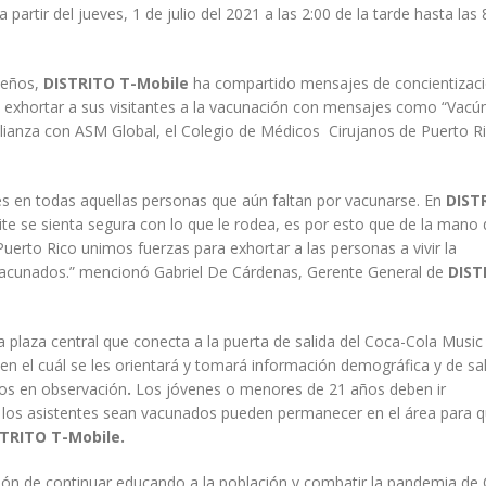
partir del jueves, 1 de julio del 2021 a las 2:00 de la tarde hasta las 
ueños,
DISTRITO T-Mobile
ha compartido mensajes de concientizac
ra exhortar a sus visitantes a la vacunación con mensajes como “Vacú
 alianza con ASM Global, el Colegio de Médicos Cirujanos de Puerto Ri
rés en todas aquellas personas que aún faltan por vacunarse. En
DIST
e se sienta segura con lo que le rodea, es por esto que de la mano 
erto Rico unimos fuerzas para exhortar a las personas a vivir la
vacunados.” mencionó Gabriel De Cárdenas, Gerente General de
DIST
 plaza central que conecta a la puerta de salida del Coca-Cola Music 
en el cuál se les orientará y tomará información demográfica y de sa
os en observación
.
Los jóvenes o menores de 21 años deben ir
 los asistentes sean vacunados pueden permanecer en el área para 
TRITO T-Mobile.
ión de continuar educando a la población y combatir la pandemia de