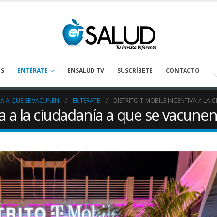
ES
ENTÉRATE
ENSALUD TV
SUSCRÍBETE
CONTACTO
ÍA A QUE SE VACUNEN
ENTÉRATE
DISTRITO T-MOBILE INCENTIVA A LA
va a la ciudadanía a que se vacune
Tanatología: Más allá del
La deshidrataci
cáncer
prevenirse en los
oncológicos
April 30, 2026
August 1, 2026
Preguntas claves para