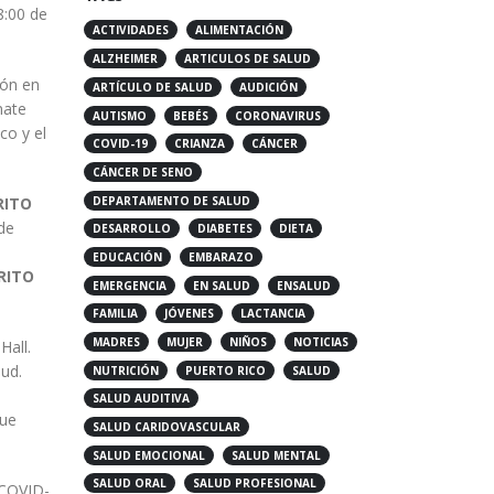
8:00 de
ACTIVIDADES
ALIMENTACIÓN
ALZHEIMER
ARTICULOS DE SALUD
ARTÍCULO DE SALUD
AUDICIÓN
ión en
AUTISMO
BEBÉS
CORONAVIRUS
nate
COVID-19
CRIANZA
CÁNCER
co y el
CÁNCER DE SENO
DEPARTAMENTO DE SALUD
RITO
DESARROLLO
DIABETES
DIETA
de
EDUCACIÓN
EMBARAZO
EMERGENCIA
EN SALUD
ENSALUD
RITO
FAMILIA
JÓVENES
LACTANCIA
MADRES
MUJER
NIÑOS
NOTICIAS
Hall.
NUTRICIÓN
PUERTO RICO
SALUD
lud.
SALUD AUDITIVA
SALUD CARIDOVASCULAR
que
SALUD EMOCIONAL
SALUD MENTAL
SALUD ORAL
SALUD PROFESIONAL
 COVID-