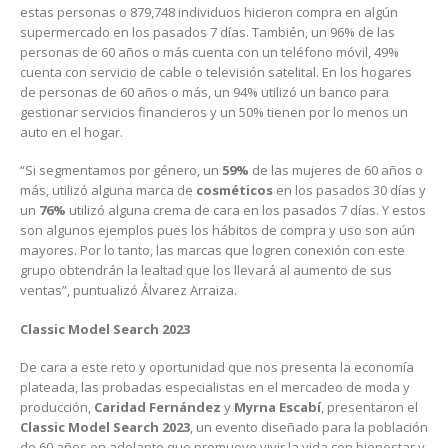
estas personas o 879,748 individuos hicieron compra en algún
supermercado en los pasados 7 días. También, un 96% de las
personas de 60 años o más cuenta con un teléfono móvil, 49%
cuenta con servicio de cable o televisión satelital. En los hogares
de personas de 60 años o más, un 94% utilizó un banco para
gestionar servicios financieros y un 50% tienen por lo menos un
auto en el hogar.
“Si segmentamos por género, un
59%
de las mujeres de 60 años o
más, utilizó alguna marca de
cosméticos
en los pasados 30 días y
un
76%
utilizó alguna crema de cara en los pasados 7 días. Y estos
son algunos ejemplos pues los hábitos de compra y uso son aún
mayores. Por lo tanto, las marcas que logren conexión con este
grupo obtendrán la lealtad que los llevará al aumento de sus
ventas”, puntualizó Álvarez Arraiza.
Classic Model Search 2023
De cara a este reto y oportunidad que nos presenta la economía
plateada, las probadas especialistas en el mercadeo de moda y
producción,
Caridad Fernández
y
Myrna Escabí
, presentaron el
Classic Model Search 2023
, un evento diseñado para la población
de 60 años en adelante que promueve vivir la vida con bienestar y