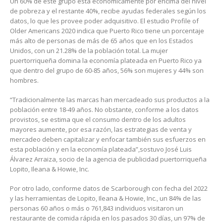
Un 60% de este grupo está económicamente por encima del nivel
de pobreza y el restante 40%, recibe ayudas federales según los
datos, lo que les provee poder adquisitivo. El estudio Profile of
Older Americans 2020 indica que Puerto Rico tiene un porcentaje
más alto de personas de más de 65 años que en los Estados
Unidos, con un 21.28% de la población total. La mujer
puertorriqueña domina la economía plateada en Puerto Rico ya
que dentro del grupo de 60-85 años, 56% son mujeres y 44% son
hombres.
“Tradicionalmente las marcas han mercadeado sus productos a la
población entre 18-49 años. No obstante, conforme a los datos
provistos, se estima que el consumo dentro de los adultos
mayores aumente, por esa razón, las estrategias de venta y
mercadeo deben capitalizar y enfocar también sus esfuerzos en
esta población y en la economía plateada”,sostuvo José Luis
Álvarez Arraiza, socio de la agencia de publicidad puertorriqueña
Lopito, Ileana & Howie, Inc.
Por otro lado, conforme datos de Scarborough con fecha del 2022
y las herramientas de Lopito, Ileana & Howie, Inc., un 84% de las
personas 60 años o más o 761,843 individuos visitaron un
restaurante de comida rápida en los pasados 30 días, un 97% de