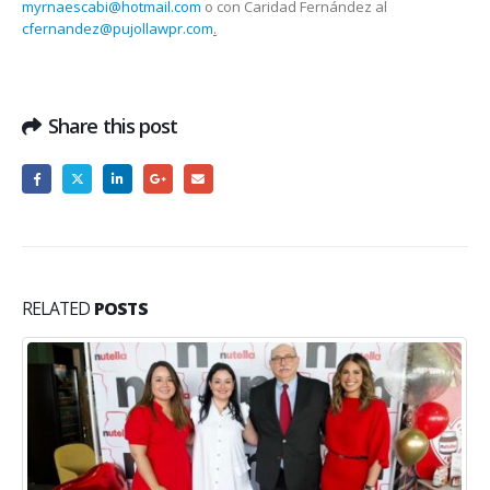
myrnaescabi@hotmail.com
o con Caridad Fernández al
cfernandez@pujollawpr.com
.
Share this post
RELATED
POSTS