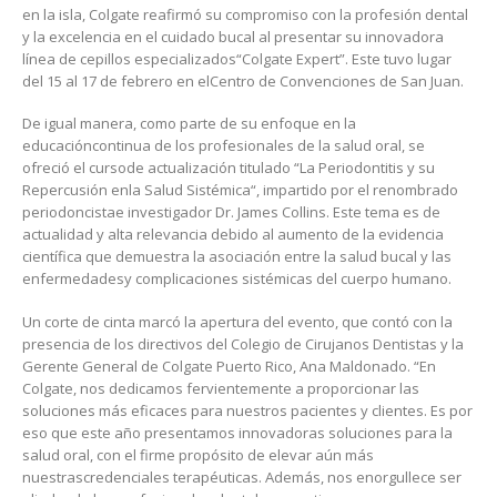
en
la
isla
, Colgate
reafirmó
su
compromiso
con la
profesión
dental
y la
excelencia
en
el
cuidado
bucal
al
presentar
su
innovadora
línea
de
cepillos
especializados
“Colgate Expert”. Este
tuvo
lugar
del 15 al 17 de
febrero
en
el
Centro de
Convenciones
de San Juan.
De
igual
manera
,
como
parte
de
su
enfoque
en
la
educación
continua de
los
profesionales
de la
salud
oral, se
ofreció
el
curso
de
actualización
titulado
“La Periodontitis y
su
Repercusión
en
la Salud
Sistémica
“,
impartido
por
el
renombrado
periodoncista
e
investigador
Dr. James Collins. Este
tema
es de
actualidad
y
alta
relevancia
debido
al
aumento
de la
evidencia
científica
que
demuestra
la
asociación
entre la
salud
bucal
y las
enfermedades
y
complicaciones
sistémicas
del
cuerpo
humano
.
Un
corte de
cinta
marcó
la
apertura
del
evento
, que
contó
con la
presencia
de
los
directivos
del Colegio de
Cirujanos
Dentistas
y la
Gerente
General de Colgate Puerto Rico, Ana Maldonado.
“En
Colgate,
nos
dedicamos
fervientemente
a
proporcionar
las
soluciones
más
eficaces
para
nuestros
pacientes
y
clientes
. Es
por
eso
que
este
año
presentamos
innovadoras
soluciones
para la
salud
oral, con
el
firme
propósito
de
elevar
aún
más
nuestras
credenciales
terapéuticas
.
Además
,
nos
enorgullece
ser