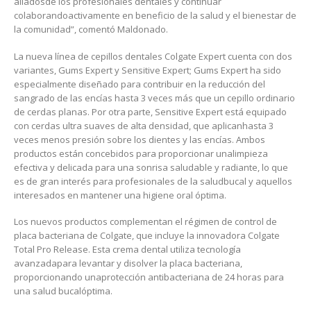
aliados
de
los
profesionales
dentales
y
continuar
colaborando
activamente
en
beneficio
de la
salud
y
el
bienestar
de
la comunidad
”,
c
omentó
Maldona
do
.
La nueva línea de cepillos dentales Colgate Expert cuenta con dos
variantes, Gums Expert y Sensitive Expert; Gums Expert ha sido
especialmente diseñado para contribuir en la reducción del
sangrado de las encías hasta 3 veces más que un cepillo ordinario
de cerdas planas. Por otra parte, Sensitive Expert está equipado
con cerdas ultra suaves de
alta
densidad
,
que
aplican
hasta 3
veces
menos
presión
sobre
los
dientes
y las
encías
. Ambos
productos
están
concebidos
para
proporcionar
una
limpieza
efectiva
y
delicada
para
una
sonrisa
saludable
y
radiante
, lo que
es de gran
interés
para
profesionales
de la
salud
bucal
y
aquellos
interesados
en
mantener
una
higiene
oral
óptima
.
Los
nuevos
productos
complementan
el
régimen
de control de
placa
bacteriana
de Colgate, que
incluye
la
innovadora
Colgate
Total Pro Release. Esta crema dental
utiliza
tecnología
avanzada
para
levantar
y
disolver
la
placa
bacteriana
,
proporcionando
una
protección
antibacteriana
de 24 horas para
una
salud
bucal
óptima
.