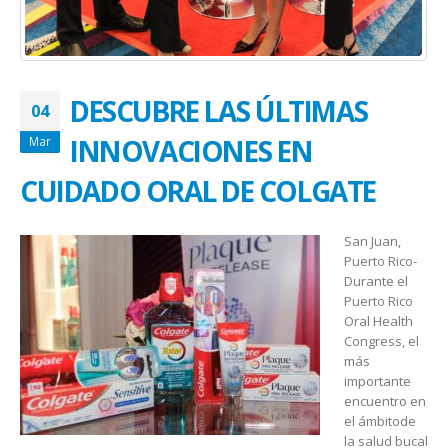
DESCUBRE LAS ÚLTIMAS
04
INNOVACIONES EN
Mar
CUIDADO ORAL DE COLGATE
San Juan,
Puerto Rico-
Durante
el
Puerto Rico
Oral Health
Congress,
el
más
importante
encuentro
en
el
ámbito
de
la
salud
bucal