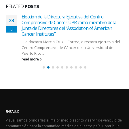
RELATED
POSTS
Elección de la Directora Ejecutiva del Centro
23
Comprensivo de Cáncer UPR como miembro de la
Junta de Directores del “Association of American
Jul
Cancer Institutes”
- La doctora Marcia Cruz – Correa, directora ejecutiva del
Centro Comprensivo de Cáncer de la Universidad de
Puerto Rico...
read more
ENSALUD
Visualizamos brindarles el mejor medio escrito y servir de vehículo de
comunicación para la comunidad médica de nuestro país. Contribuir