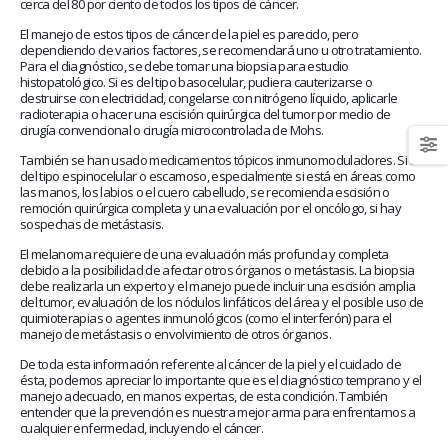
January 20, 2026
cerca del 80 por ciento de todos los tipos de cáncer.
abrazar la salud oncológica
May 28, 2026
El manejo de estos tipos de cáncer de la piel es parecido, pero
dependiendo de varios factores, se recomendará uno u otro tratamiento.
Para el diagnóstico, se debe tomar una biopsia para estudio
histopatológico. Si es del tipo basocelular, pudiera cauterizarse o
destruirse con electricidad, congelarse con nitrógeno líquido, aplicarle
radioterapia o hacer una escisión quirúrgica del tumor por medio de
cirugía convencional o cirugía microcontrolada de Mohs.
También se han usado medicamentos tópicos inmunomoduladores. Si es
del tipo espinocelular o escamoso, especialmente si está en áreas como
las manos, los labios o el cuero cabelludo, se recomienda escisión o
remoción quirúrgica completa y una evaluación por el oncólogo, si hay
sospechas de metástasis.
El melanoma requiere de una evaluación más profunda y completa
debido a la posibilidad de afectar otros órganos o metástasis. La biopsia
debe realizarla un experto y el manejo puede incluir una escisión amplia
del tumor, evaluación de los nódulos linfáticos del área y el posible uso de
quimioterapias o agentes inmunológicos (como el interferón) para el
manejo de metástasis o envolvimiento de otros órganos.
De toda esta información referente al cáncer de la piel y el cuidado de
ésta, podemos apreciar lo importante que es el diagnóstico temprano y el
manejo adecuado, en manos expertas, de esta condición. También
entender que la prevención es nuestra mejor arma para enfrentarnos a
cualquier enfermedad, incluyendo el cáncer.