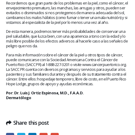
Recordemos que gran parte de los problemas en la piel, como el cáncer, el
envejecimiento prematuro, las manchas, las arrugas y otros, pueden ser
evitados o disminuidos si nos protegemos de manera adecuada del sol,
cambiamos los malos hábitos (como fumar o tener una mala nutrición) y si
vistamos al especialista de la piel por lo menos una vez al año.
De esta manera, podremos tener más probabilidades de conservar una
piel saludable, que luzca bien, con una apariencia a tono con la edad y lo
más libre posible de los efectos adversos al hacerle caso a las señales de
peligro que nos da.
Para más información sobre el cáncer de la piel u otros tipos de cáncer,
puede comunicarse con la Sociedad Americana Contra el Cáncer de
Puerto Rico (SACC PR) al 1-888-227-3201 o visite www.cancerpuertorico.org.
La SACC PR cuenta con diversos programas y servicios para ayudar a los
pacientes y sus familiares durante y después de su tratamiento contra el
cáncer. Entre ellos: hospedaje temporero, libre de costo, en el Puerto Rico
Hope Lodge, grupos de apoyo y ayudas económicas.
Por: Dr. Luis J. Ortiz Espinosa, M.D., F.A.A.D.
Dermatólogo
Share this post