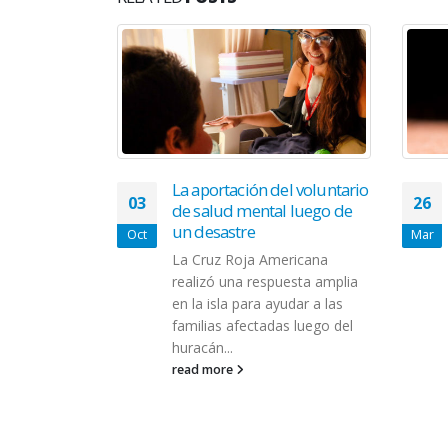
La aportación del voluntario
03
26
e el primer
de salud mental luego de
ra la
un desastre
Oct
Mar
s con
La Cruz Roja Americana
al crónica
realizó una respuesta amplia
n de
en la isla para ayudar a las
icamentos de
familias afectadas luego del
os (FDA, por
huracán...
lés) aprobó
read more
 Varenzin-
.