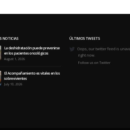
S NOTICIAS
ÚLTIMOS TWEETS
La deshidratación puede prevenirse
Oops, our twitter feed is unava
en los pacientes oncológicos
right now.
August 1, 2026
Follow us on Twitter
El Acompañamiento es vitales en los
sobrevivientes
July 10, 2026