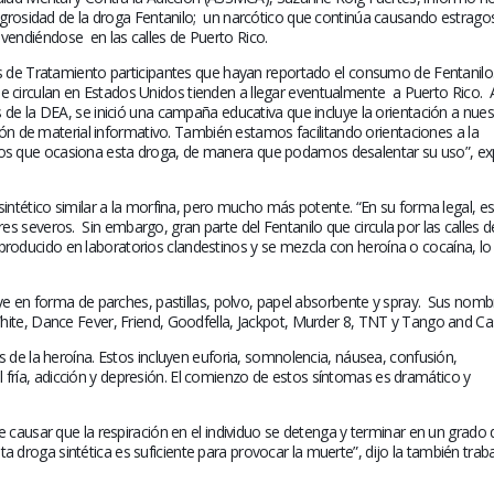
El Acompañamiento es
prepararte antes 
igrosidad de la droga Fentanilo;
un narcótico que continúa causando estrago
vitales en los sobrevivientes
tu tratamiento 
á vendiéndose
en las calles de Puerto Rico.
July 10, 2026
April 30, 2026
os de Tratamiento participantes que hayan reportado el consumo de Fentanilo
circulan en Estados Unidos tienden a llegar eventualmente
a Puerto Rico.
La nueva normalidad de un
Hora de preparar
 de la DEA, se inició una campaña educativa que incluye la orientación a nues
sobreviviente de cáncer
un cuidador onco
ción de material informativo. También estamos facilitando orientaciones a la
June 25, 2026
March 19, 2026
s que ocasiona esta droga, de manera que podamos desalentar su uso”, exp
sintético similar a la morfina, pero mucho más potente. “En su forma legal, e
Altamente nocivo el polvo
Equilibrando tu 
res severos.
Sin embargo, gran parte del Fentanilo que circula por las calles d
del desierto del Sahara en
oncológico con t
oducido en laboratorios clandestinos y se mezcla con heroína o cocaína, lo
salud oncológica
February 19, 2026
June 10, 2026
ye en forma de parches, pastillas, polvo, papel absorbente y spray.
Sus nomb
Secuelas del cánc
hite, Dance Fever, Friend, Goodfella, Jackpot, Murder 8, TNT y Tango and Ca
¿Eres sobreviviente? Hora de
January 20, 2026
abrazar la salud oncológica
s de la heroína. Estos incluyen euforia, somnolencia, náusea, confusión,
May 28, 2026
piel fría, adicción y depresión. El comienzo de estos síntomas es dramático y
e causar que la respiración en el individuo se detenga y terminar en un grado 
a droga sintética es suficiente para provocar la muerte”, dijo la también trab