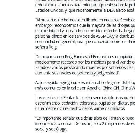
redoblarán esfuerzos para orientar al pueblo sobre la pel
Estados Unidos, y
que recientemente la DEA alertó est
“Al presente, no hemos identificado en nuestros Servici
embargo, reconocemos que la mayoría de las drogas que 
esa posibilidad y tomando en consideración los hallazgos
personal clínico en los servicios de ASSMCA y la distribu
comunidad en general para que conozcan sobre los daño
señora Roig.
De acuerdo con Roig Fuertes, el Fentanilo es un opioide 
medicamento recetado por los médicos para aliviar dolo
Estados Unidos provocando muertes por sobredosis es pr
aumenta sus niveles de potencia y peligrosidad”.
Acto seguido agregó que este narcótico ilegal se distribu
más comunes en la calle son Apache, China Girl, China W
Los efectos del Fentanilo suelen ser más intensos que lo
estreñimiento, sedación, tolerancia, pupilas sin dilatar, 
usualmente ocurre dentro de los primeros minutos.
“Es importante señalar que dosis altas de Fentanilo pued
inconciencia o coma.
De hecho, solo 2 miligramos de est
social y socióloga.