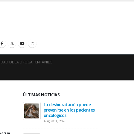
SIDAD DE LA DROGA FENTANILO
ÚLTIMAS NOTICIAS
 allá del
La deshidratación puede
Tanatol
prevenirse en los pacientes
cáncer
oncológicos
April 30,
August 1, 2026
 para
Pregunt
oy que