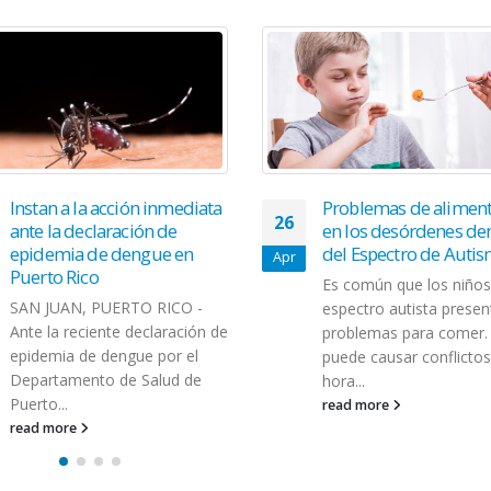
Instan a la acción inmediata
Problemas de alimen
26
ante la declaración de
en los desórdenes de
epidemia de dengue en
del Espectro de Auti
Apr
Puerto Rico
Es común que los niños
SAN JUAN, PUERTO RICO -
espectro autista presen
Ante la reciente declaración de
problemas para comer.
epidemia de dengue por el
puede causar conflictos
Departamento de Salud de
hora...
Puerto...
read more
read more