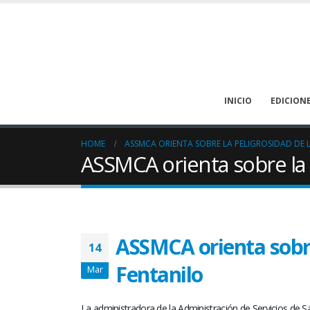
INICIO
EDICION
HOME
ASSMCA ORIENTA SOBRE LA PELIGROSIDAD DE
ASSMCA orienta sobre la 
ASSMCA orienta sobre
14
Fentanilo
Mar
La administradora de la Administración de Servicios de 