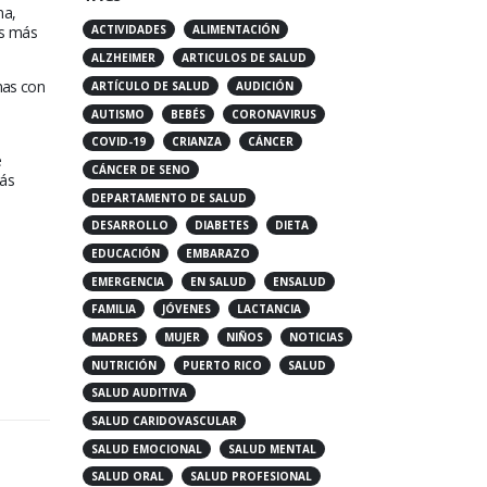
na,
is más
ACTIVIDADES
ALIMENTACIÓN
ALZHEIMER
ARTICULOS DE SALUD
nas con
ARTÍCULO DE SALUD
AUDICIÓN
AUTISMO
BEBÉS
CORONAVIRUS
COVID-19
CRIANZA
CÁNCER
e
CÁNCER DE SENO
ás
DEPARTAMENTO DE SALUD
DESARROLLO
DIABETES
DIETA
EDUCACIÓN
EMBARAZO
EMERGENCIA
EN SALUD
ENSALUD
FAMILIA
JÓVENES
LACTANCIA
MADRES
MUJER
NIÑOS
NOTICIAS
NUTRICIÓN
PUERTO RICO
SALUD
SALUD AUDITIVA
SALUD CARIDOVASCULAR
SALUD EMOCIONAL
SALUD MENTAL
SALUD ORAL
SALUD PROFESIONAL