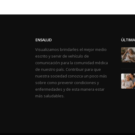
ENSALUD
ÚLTIMA
Visualizamos brindarles el mejor medio
escrito y servir de vehículo de
comunicación para la comunidad médica
de nuestro país. Contribuir para que
nuestra sociedad conozca un poco más
sobre como prevenir condiciones y
enfermedades y de esta manera estar
más saludables.