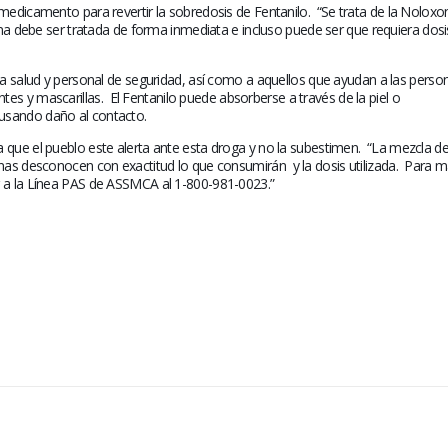
 medicamento para revertir la sobredosis de Fentanilo.
“Se trata de la Noloxo
na debe ser tratada de forma inmediata e incluso puede ser que requiera dos
 la salud y personal de seguridad, así como a aquellos que ayudan a las perso
tes y mascarillas.
El Fentanilo puede absorberse a través de la piel o
usando daño al contacto.
 que el pueblo este alerta ante esta droga y no la subestimen.
“La mezcla d
sonas desconocen con exactitud lo que consumirán
y la dosis utilizada.
Para m
r a la Línea PAS de ASSMCA al 1-800-981-0023.”