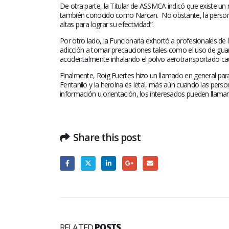
De otra parte, la Titular de ASSMCA indicó que existe un
también conocido como Narcan.
No obstante, la perso
altas para lograr su efectividad”.
Por otro lado, la Funcionaria exhortó a profesionales de
adicción a tomar precauciones tales como el uso de guan
accidentalmente inhalando el polvo aerotransportado ca
Finalmente, Roig Fuertes hizo un llamado en general para
Fentanilo y la heroína es letal, más aún cuando las per
información u orientación, los interesados pueden llama
Share this post
RELATED
POSTS