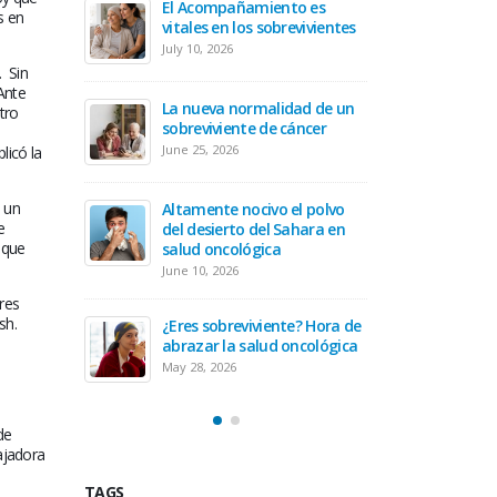
El Acompañamiento es
de recibir
prepara
s en
vitales en los sobrevivientes
oncológico
tu tra
July 10, 2026
April 30,
.
Sin
Ante
se para ser
La nueva normalidad de un
Hora de
tro
lógico
sobreviviente de cáncer
un cui
June 25, 2026
March 19
licó la
s un
diagnóstico
Altamente nocivo el polvo
Equilib
e
u actitud
del desierto del Sahara en
oncológ
 que
salud oncológica
February
June 10, 2026
res
er cervical
Secuela
sh.
¿Eres sobreviviente? Hora de
January 
abrazar la salud oncológica
May 28, 2026
de
ajadora
TAGS