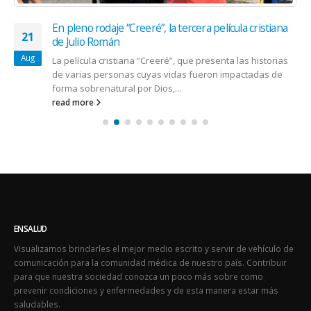
En pleno rodaje “Creeré”, la tercera película cristiana
21
de Julio Román
Aug
La película cristiana “Creeré”, que presenta las historias
de varias personas cuyas vidas fueron impactadas de
forma sobrenatural por Dios,...
read more
ENSALUD
Visualizamos brindarles el mejor medio escrito y servir de vehículo de
comunicación para la comunidad médica de nuestro país. Contribuir
para que nuestra sociedad conozca un poco más sobre como
prevenir condiciones y enfermedades y de esta manera estar más
saludables.