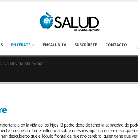
ES
ENTÉRATE
ENSALUD TV
SUSCRÍBETE
CONTACTO
A INFLUENCIA DEL PADRE
re
Tanatología: Más allá del
La deshidrataci
cáncer
prevenirse en los
oncológicos
April 30, 2026
mportancia en la vida de los hijos. El padre debe de tener la capacidad de pod
August 1, 2026
mente lo esperan. Tener influencia sobre nuestros hijos no quiere decir que lo
Preguntas claves para
an descubierto que el lóbulo frontal de nuestro cerebro, quien tiene que ver