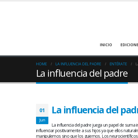
INICIO
EDICION
HOME
LA INFLUENCIA DEL PADRE
ENTÉRATE
L
La influencia del padre
La influencia del pad
La deshidratación puede
01
prevenirse en los pacientes
oncológicos
Jun
La influencia del padre juega un papel de suma i
August 1, 2026
influenciar positivamente a sus hijos ya que ellos natural
manipulemos sino que los guiemos. Los neurocientíficos h