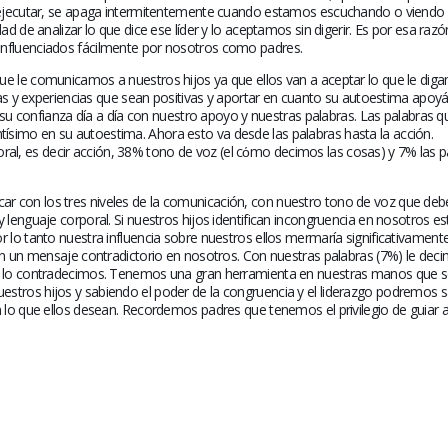
El Acompañamie
prepararte antes de recibir
 y ejecutar, se apaga intermitentemente cuando estamos escuchando o viendo
s
vitales en los sob
tu tratamiento oncológico
ad de analizar lo que dice ese líder y lo aceptamos sin digerir. Es por esa raz
July 10, 2026
influenciados fácilmente por nosotros como padres.
April 30, 2026
ue le comunicamos a nuestros hijos ya que ellos van a aceptar lo que le dig
cias y experiencias que sean positivas y aportar en cuanto su autoestima apoy
n
Hora de prepararse para ser
La nueva normal
onfianza día a día con nuestro apoyo y nuestras palabras. Las palabras qu
un cuidador oncológico
sobreviviente de
simo en su autoestima. Ahora esto va desde las palabras hasta la acción.
March 19, 2026
June 25, 2026
l, es decir acción, 38% tono de voz (el cόmo decimos las cosas) y 7% las p
Equilibrando tu diagnóstico
Altamente nocivo
r con los tres niveles de la comunicación, con nuestro tono de voz que deb
oncológico con tu actitud
del desierto del 
 lenguaje corporal. Si nuestros hijos identifican incongruencia en nosotros es
salud oncológic
February 19, 2026
 lo tanto nuestra influencia sobre nuestros ellos mermaría significativamente.
June 10, 2026
ían un mensaje contradictorio en nosotros. Con nuestras palabras (7%) le dec
%) lo contradecimos. Tenemos una gran herramienta en nuestras manos que s
Secuelas del cáncer cervical
stros hijos y sabiendo el poder de la congruencia y el liderazgo podremos s
de
¿Eres sobrevivien
January 20, 2026
n lo que ellos desean. Recordemos padres que tenemos el privilegio de guiar 
a
abrazar la salud
May 28, 2026