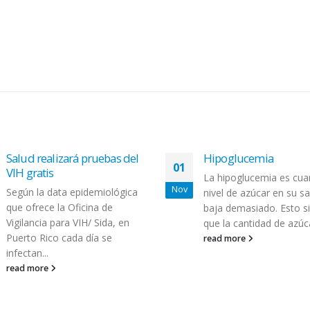
Hipoglucemia
La hipoglucemia es cuando el
nivel de azúcar en su sangre
baja demasiado. Esto significa
que la cantidad de azúcar en...
read more
Obesidad Masculina y
15
repercusiones en la s
Jun
Por: Lcda. Alana Marre