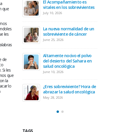
nto es
El Aco
prepararte antes de recibir
 a
revivientes
vitales
tu tratamiento oncológico
ón que
July 10, 
April 30, 2026
amos
ándoles
idad de un
Hora de prepararse para ser
La nue
e les
 cáncer
un cuidador oncológico
sobrevi
March 19, 2026
June 25,
alabras
 el polvo
Equilibrando tu diagnóstico
Altamen
e de
Sahara en
oncológico con tu actitud
del des
to
a
salud 
February 19, 2026
 Si les
June 10,
imos que
on la
Secuelas del cáncer cervical
acar lo
te? Hora de
¿Eres s
January 20, 2026
a
 oncológica
abrazar
May 28, 
TAGS