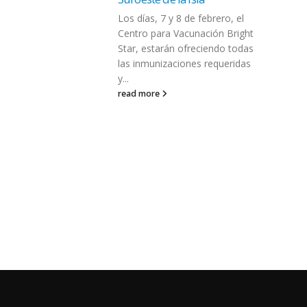
 febrero, el
nación Bright
eciendo todas
es requeridas