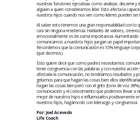
El Acompañamiento es
nuestras funciones ejecutivas como analizar, discernir
vitales en los sobreviviente
alguien a quien consideramos líder. Esto afecta la capacid
July 10, 2026
nuestros hijos cuando nos ven como lideres pueden ser 
Al saber esto tenemos una gran responsabilidad con lo q
casi sin ninguna resistencia. Hablarles de valores, creen
La nueva normalidad de u
emocionalmente es de suma importancia. Aumentando su c
sobreviviente de cáncer
comunicamos a nuestros hijos juegan un papel importantí
June 25, 2026
Recordemos que la comunicación es 55% lenguaje corpora
(qué decimos).
Altamente nocivo el polvo
Esto quiere decir que como padres necesitamos comunica
del desierto del Sahara en
tener congruencia con las palabras y con nuestra acción y
salud oncológica
afectaría la comunicación, no tendríamos resultados y por
June 10, 2026
gritamos para que hagan las cosas bien ellos identificar
hagan las cosas bien pero con el grito (tono de voz 38
comunicación y el conocimiento que podemos llevar a nue
¿Eres sobreviviente? Hora 
mejor de nuestros hijos e influenciarlos positivamente e
abrazar la salud oncológic
nuestros hijos, hagámoslo con liderazgo y congruencia.
May 28, 2026
Por: Joel Acevedo
Life Coach