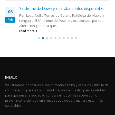
Síndrome de Down y los tratamientos disponibles
06
Por: Lcda. Nellie Torres de Carella Patóloga del Habla y
Feb
Lenguaje El Síndrome de Down es ocasionado por una
alteración genética que...
read more
ENSALUD
Visualizamos brindarles el mejor medio escrito y servir de vehículo de
comunicación para la comunidad médica de nuestro país. Contribuir
para que nuestra sociedad conozca un poco más sobre como
prevenir condiciones y enfermedades y de esta manera estar más
saludables.