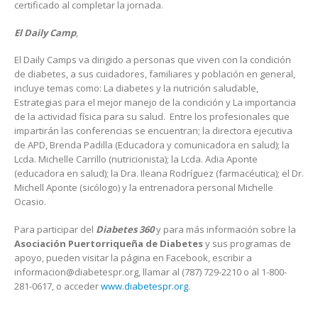
certificado al completar la jornada.
El Daily Camp
,
El Daily Camps va dirigido a personas que viven con la condición
de diabetes, a sus cuidadores, familiares y población en general,
incluye temas como: La diabetes y la nutrición saludable,
Estrategias para el mejor manejo de la condición y La importancia
de la actividad física para su salud. Entre los profesionales que
impartirán las conferencias se encuentran; la directora ejecutiva
de APD, Brenda Padilla (Educadora y comunicadora en salud); la
Lcda. Michelle Carrillo (nutricionista); la Lcda. Adia Aponte
(educadora en salud); la Dra. Ileana Rodríguez (farmacéutica); el Dr.
Michell Aponte (sicólogo) y la entrenadora personal Michelle
Ocasio.
Para participar del
Diabetes 360
y para más información sobre la
Asociación Puertorriqueña de Diabetes
y sus programas de
apoyo, pueden visitar la página en Facebook, escribir a
informacion@diabetespr.org, llamar al (787) 729-2210 o al 1-800-
281-0617, o acceder
www.diabetespr.org
.