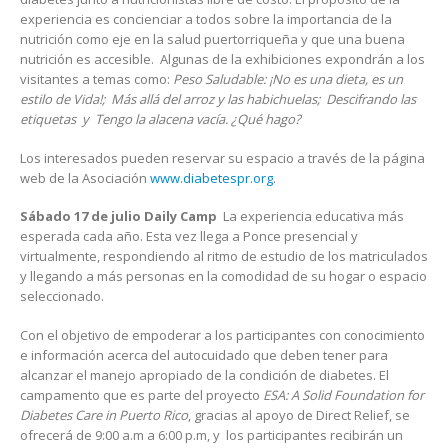
experiencia es concienciar a todos sobre la importancia de la
nutrición como eje en la salud puertorriqueña y que una buena
nutrición es accesible. Algunas de la exhibiciones expondrán a los
visitantes a temas como:
Peso Saludable: ¡No es una dieta, es un
estilo de Vida!; Más allá del arroz y las habichuelas; Descifrando las
etiquetas y Tengo la alacena vacía. ¿Qué hago?
Los interesados pueden reservar su espacio a través de la página
web de la Asociación
www.diabetespr.org
.
Sábado 17 de julio Daily Camp
La experiencia educativa más
esperada cada año. Esta vez llega a Ponce presencial y
virtualmente, respondiendo al ritmo de estudio de los matriculados
y llegando a más personas en la comodidad de su hogar o espacio
seleccionado.
Con el objetivo de empoderar a los participantes con conocimiento
e información acerca del autocuidado que deben tener para
alcanzar el manejo apropiado de la condición de diabetes. El
campamento que es parte del proyecto
ESA: A Solid Foundation for
Diabetes Care in Puerto Rico
, gracias al apoyo de Direct Relief, se
ofrecerá de 9:00 a.m a 6:00 p.m, y los participantes recibirán un