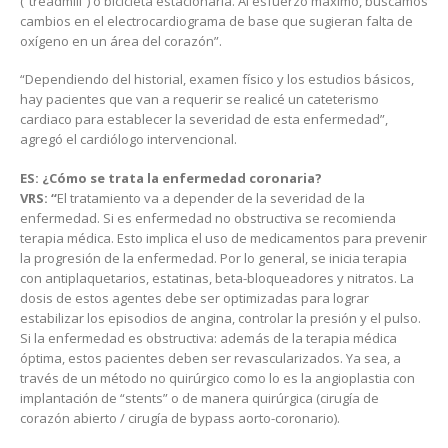
(“treadmill”) o bicicleta estacionaria. Al esfuerzo máximo, buscamos
cambios en el electrocardiograma de base que sugieran falta de
oxígeno en un área del corazón”.
“Dependiendo del historial, examen físico y los estudios básicos,
hay pacientes que van a requerir se realicé un cateterismo
cardiaco para establecer la severidad de esta enfermedad”,
agregó el cardiólogo intervencional.
ES: ¿Cómo se trata la enfermedad coronaria?
VRS: “
El tratamiento va a depender de la severidad de la
enfermedad. Si es enfermedad no obstructiva se recomienda
terapia médica. Esto implica el uso de medicamentos para prevenir
la progresión de la enfermedad. Por lo general, se inicia terapia
con antiplaquetarios, estatinas, beta-bloqueadores y nitratos. La
dosis de estos agentes debe ser optimizadas para lograr
estabilizar los episodios de angina, controlar la presión y el pulso.
Si la enfermedad es obstructiva: además de la terapia médica
óptima, estos pacientes deben ser revascularizados. Ya sea, a
través de un método no quirúrgico como lo es la angioplastia con
implantación de “stents” o de manera quirúrgica (cirugía de
corazón abierto / cirugía de bypass aorto-coronario).