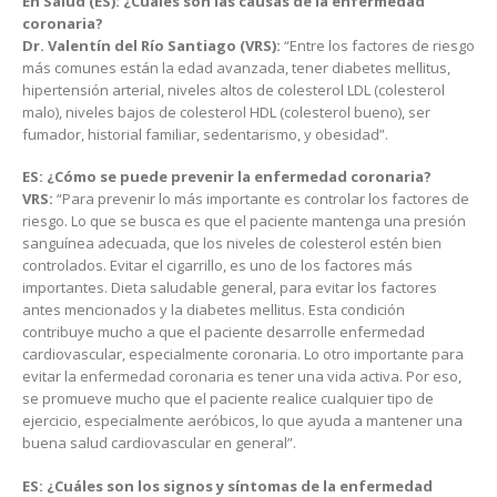
En Salud (ES): ¿Cuáles son las causas de la enfermedad
coronaria?
Dr. Valentín del Río Santiago (VRS):
“Entre los factores de riesgo
más comunes están la edad avanzada, tener diabetes mellitus,
hipertensión arterial, niveles altos de colesterol LDL (colesterol
malo), niveles bajos de colesterol HDL (colesterol bueno), ser
fumador, historial familiar, sedentarismo, y obesidad”.
ES: ¿Cómo se puede prevenir la enfermedad coronaria?
VRS:
“Para prevenir lo más importante es controlar los factores de
riesgo. Lo que se busca es que el paciente mantenga una presión
sanguínea adecuada, que los niveles de colesterol estén bien
controlados. Evitar el cigarrillo, es uno de los factores más
importantes. Dieta saludable general, para evitar los factores
antes mencionados y la diabetes mellitus. Esta condición
contribuye mucho a que el paciente desarrolle enfermedad
cardiovascular, especialmente coronaria. Lo otro importante para
evitar la enfermedad coronaria es tener una vida activa. Por eso,
se promueve mucho que el paciente realice cualquier tipo de
ejercicio, especialmente aeróbicos, lo que ayuda a mantener una
buena salud cardiovascular en general”.
ES: ¿Cuáles son los signos y síntomas de la enfermedad