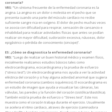
coronaria?
VRS:
“
Un síntoma frecuente de la enfermedad coronaria es la
angina. La angina es un dolor o molestia en el pecho que se
presenta cuando una parte del músculo cardíaco no recibe
suficiente sangre rica en oxígeno. El dolor de pecho muchas veces
se asocia con dificultad para respirar, sensación de cansancio e
inhabilidad para realizar actividades físicas que antes se podían
realizar sin mayor dificultad, sudoración excesiva, náuseas, dolor
epigástrico o pérdida de conocimiento (sincope)”.
ES: ¿Cómo se diagnostica la enfermedad coronaria?
VRS:
“Luego de realizar un buen historial médico y examen físico,
inicialmente realizamos estudios básicos tales como
electrocardiograma, ecocardiograma y la prueba de esfuerzo
(“stress test”). Un electrocardiograma nos ayuda a ver la actividad
eléctrica del corazón y si hay alguna actividad anormal que sugiera
enfermedad coronaria (cambios isquémicos). El ecocardiograma es
un estudio de imagen que ayuda a visualizar las cámaras, las
válvulas, las paredes y la función del corazón (sistólica/diastólica).
También está la prueba de esfuerzo o “Strees test”. Este nos
muestra como el corazón trabaja durante el ejercicio. Usualmente
se acelera el ritmo cardiaco, atraves de ejercicio (caminadora