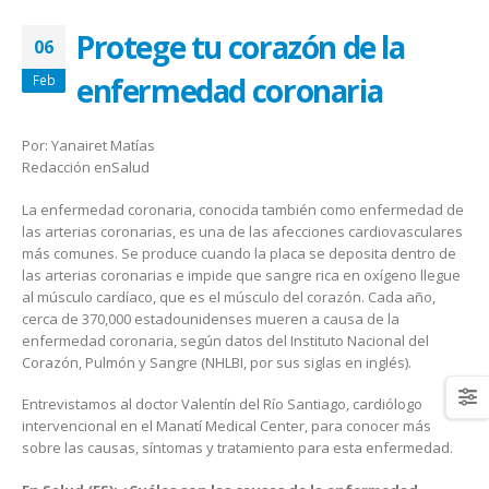
January 20, 2026
abrazar la salud oncológica
May 28, 2026
Protege tu corazón de la
06
enfermedad coronaria
Feb
Por: Yanairet Matías
Redacción enSalud
La enfermedad coronaria, conocida también como enfermedad de
las arterias coronarias, es una de las afecciones cardiovasculares
más comunes. Se produce cuando la placa se deposita dentro de
las arterias coronarias e impide que sangre rica en oxígeno llegue
al músculo cardíaco, que es el músculo del corazón. Cada año,
cerca de 370,000 estadounidenses mueren a causa de la
enfermedad coronaria, según datos del Instituto Nacional del
Corazón, Pulmón y Sangre (NHLBI, por sus siglas en inglés).
Entrevistamos al doctor Valentín del Río Santiago, cardiólogo
intervencional en el Manatí Medical Center, para conocer más
sobre las causas, síntomas y tratamiento para esta enfermedad.