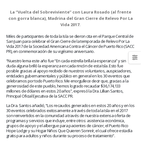
January 20, 2026
abrazar la salud oncológica
May 28, 2026
La “Vuelta del Sobreviviente” con Laura Rosado (al frente
con gorra blanca), Madrina del Gran Cierre de Relevo Por La
Vida 2017.
Miles de participantes de toda la Isla se dieron cita en el Parque Central de
San Juan para celebrar el Gran Cierre de la temporada de Relevo Por La
Vida 2017 de la Sociedad Americana Contra el Cáncer de Puerto Rico (SACC
PR), en conmemoración de su vigésimo aniversario.
“Nuestro lema este año fue “En cada estrella brilla la esperanza” y sin
duda alguna brilló la esperanza en cada rincón de esta Isla. Esto fue
posible gracias al apoyo recibido de nuestros voluntarios, auspiciadores,
entidades gubernamentales y público en general en los 30 eventos que
celebramos por todo Puerto Rico. Me enorgullece decir que, gracias a la
generosidad de este pueblo, hemos logrado recaudar $36,174,133
millones de dólares en estos 20 años”, expresó la Dra. Lillian Santos,
Principal Oficial Ejecutiva de la SACC PR.
La Dra. Santos añadió, “Los recaudos generados en estos 20 años y en los
30 eventos celebrados exitosamente a través de toda la Isla en el 2017
son reinvertidos en la comunidad a través de nuestra extensa oferta de
programas y servicios que incluye, entre otros: asistencia económica,
grupos de apoyo y el albergue para pacientes de cáncer, el Puerto Rico
Hope Lodge y su Hogar Niños Que Quieren Sonreír, el cual ofrece estadía
gratis para adultos y niños durante su proceso de tratamiento”.