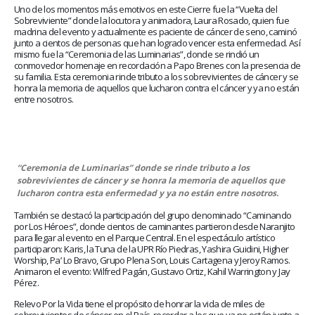
Uno de los momentos más emotivos en este Cierre fue la “Vuelta del
Sobreviviente” donde la locutora y animadora, Laura Rosado, quien fue
madrina del evento y actualmente es paciente de cáncer de seno, caminó
junto a cientos de personas que han logrado vencer esta enfermedad. Así
mismo fue la “Ceremonia de las Luminarias”, donde se rindió un
conmovedor homenaje en recordación a Papo Brenes con la presencia de
su familia. Esta ceremonia rinde tributo a los sobrevivientes de cáncer y se
honra la memoria de aquellos que lucharon contra el cáncer y ya no están
entre nosotros.
“Ceremonia de Luminarias” donde se rinde tributo a los
sobrevivientes de cáncer y se honra la memoria de aquellos que
lucharon contra esta enfermedad y ya no están entre nosotros.
También se destacó la participación del grupo denominado “Caminando
por Los Héroes”, donde cientos de caminantes partieron desde Naranjito
para llegar al evento en el Parque Central. En el espectáculo artístico
participaron: Karis, la Tuna de la UPR Río Piedras, Yashira Guidini, Higher
Worship, Pa’ Lo Bravo, Grupo Plena Son, Louis Cartagena y Jeroy Ramos.
Animaron el evento: Wilfred Pagán, Gustavo Ortiz, Kahil Warrington y Jay
Pérez.
Relevo Por la Vida tiene el propósito de honrar la vida de miles de