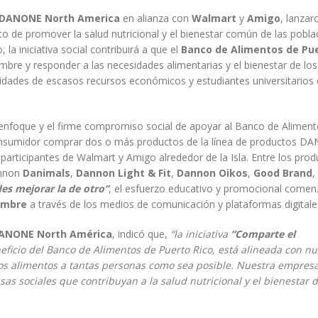
DANONE North America
en alianza con
Walmart
y
Amigo
, lanzar
ito de promover la salud nutricional y el bienestar común de las pobl
la iniciativa social contribuirá a que el
Banco de Alimentos de Pu
mbre y responder a las necesidades alimentarias y el bienestar de los
nidades de escasos recursos económicos y estudiantes universitarios
enfoque y el firme compromiso social de apoyar al Banco de Alimen
onsumidor comprar dos o más productos de la línea de productos D
participantes de Walmart y Amigo alrededor de la Isla. Entre los pro
nnon
Danimals
,
Dannon Light & Fit
,
Dannon Oikos
,
Good Brand
,
es mejorar la de otro”
, el esfuerzo educativo y promocional comen
embre
a través de los medios de comunicación y plataformas digitale
 DANONE North América
, indicó que,
“la iniciativa
“Comparte el
eficio del Banco de Alimentos de Puerto Rico, está alineada con nu
 los alimentos a tantas personas como sea posible. Nuestra empresa
s sociales que contribuyan a la salud nutricional y el bienestar d