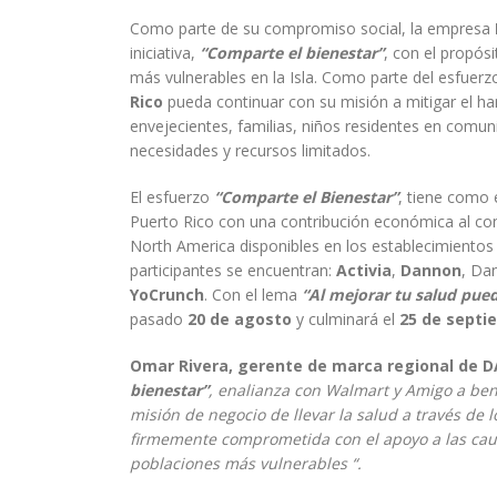
Como parte de su compromiso social, la empresa
iniciativa,
“Comparte el bienestar”
, con el propós
más vulnerables en la Isla. Como parte del esfuerzo, 
Rico
pueda continuar con su misión a mitigar el ha
envejecientes, familias, niños residentes en comu
necesidades y recursos limitados.
El esfuerzo
“Comparte el Bienestar”
, tiene como 
Puerto Rico con una contribución económica al c
North America disponibles en los establecimientos 
participantes se encuentran:
Activia
,
Dannon
, Da
YoCrunch
. Con el lema
“Al mejorar tu salud pued
pasado
20 de agosto
y culminará el
25 de septi
Omar Rivera, gerente de marca regional de
bienestar”
, enalianza con Walmart y Amigo a ben
misión de negocio de llevar la salud a través de
firmemente comprometida con el apoyo a las causa
poblaciones más vulnerables “.