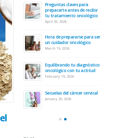
Preguntas claves para
nto es
El Aco
prepararte antes de recibir
revivientes
vitales
tu tratamiento oncológico
July 10, 
April 30, 2026
idad de un
Hora de prepararse para ser
La nue
 cáncer
un cuidador oncológico
sobrevi
March 19, 2026
June 25,
 el polvo
Equilibrando tu diagnóstico
Altamen
Sahara en
oncológico con tu actitud
del des
a
salud 
February 19, 2026
June 10,
Secuelas del cáncer cervical
te? Hora de
¿Eres s
January 20, 2026
 oncológica
abrazar
May 28, 
el