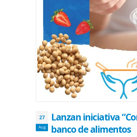
El Acompañamiento es
vitales en los sobreviviente
July 10, 2026
La nueva normalidad de u
sobreviviente de cáncer
June 25, 2026
Altamente nocivo el polvo
del desierto del Sahara en
salud oncológica
June 10, 2026
¿Eres sobreviviente? Hora 
abrazar la salud oncológic
May 28, 2026
Lanzan iniciativa “Co
27
banco de alimentos
Aug