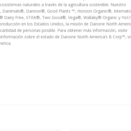
cosistemas naturales a través de la agricultura sostenible. Nuestro
e®, Danimals®, Dannon®, Good Plants ™, Horizon Organic®, Internati
ious® Dairy Free, STōK®, Two Good®, Vega®, Wallaby® Organic y YoC
producción en los Estados Unidos, la misión de Danone North Ameri
r cantidad de personas posible. Para obtener más información, visite
formación sobre el estado de Danone North America’s B Corp™, vis
erica.