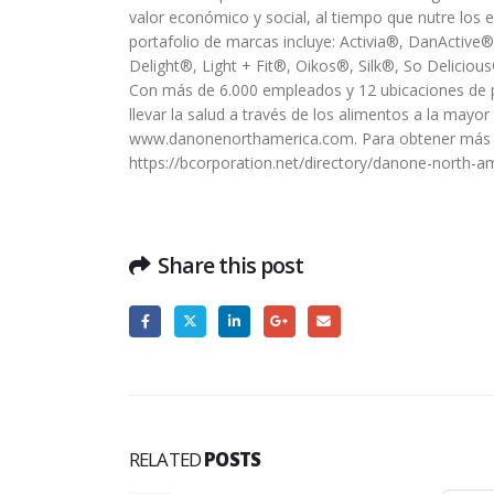
valor económico y social, al tiempo que nutre los e
portafolio de marcas incluye: Activia®, DanActiv
Delight®, Light + Fit®, Oikos®, Silk®, So Delic
Con más de 6.000 empleados y 12 ubicaciones de 
llevar la salud a través de los alimentos a la mayo
www.danonenorthamerica.com. Para obtener más in
https://bcorporation.net/directory/danone-north-am
Share this post
RELATED
POSTS