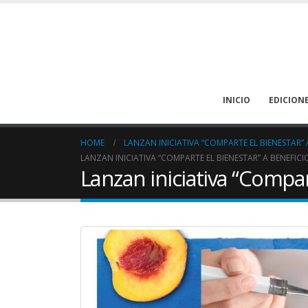
INICIO
EDICION
HOME
LANZAN INICIATIVA “COMPARTE EL BIENESTAR”
LANZAN INICIATIVA “COMPARTE EL BIENESTAR” A BENEFIC
Lanzan iniciativa “Compar
La deshidratación puede
prevenirse en los pacientes
oncológicos
August 1, 2026