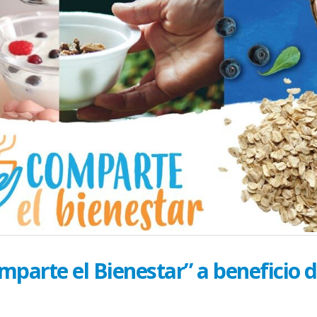
Preguntas claves para
El Acompañamie
prepararte antes de recibir
s
vitales en los sob
tu tratamiento oncológico
July 10, 2026
April 30, 2026
n
Hora de prepararse para ser
La nueva normal
un cuidador oncológico
sobreviviente de
March 19, 2026
June 25, 2026
Equilibrando tu diagnóstico
Altamente nocivo
oncológico con tu actitud
del desierto del 
salud oncológic
February 19, 2026
June 10, 2026
Secuelas del cáncer cervical
de
¿Eres sobrevivien
January 20, 2026
a
abrazar la salud
May 28, 2026
mparte el Bienestar” a beneficio d