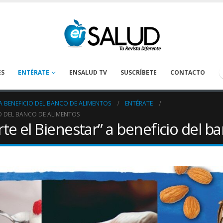
ES
ENTÉRATE
ENSALUD TV
SUSCRÍBETE
CONTACTO
 A BENEFICIO DEL BANCO DE ALIMENTOS
ENTÉRATE
IO DEL BANCO DE ALIMENTOS
te el Bienestar” a beneficio del b
Tanatología: Más allá del
La deshidrataci
cáncer
prevenirse en los
oncológicos
April 30, 2026
August 1, 2026