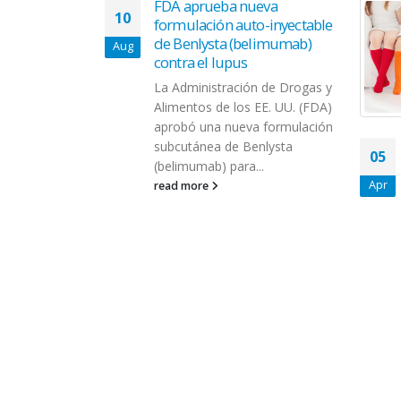
FDA aprueba nueva
10
formulación auto-inyectable
de Benlysta (belimumab)
Aug
contra el lupus
La Administración de Drogas y
Alimentos de los EE. UU. (FDA)
aprobó una nueva formulación
ibe $354,255
subcutánea de Benlysta
05
 de la
(belimumab) para...
a
Apr
read more
biental de
rte
forman parte
tivas
nitarias
la
eventos
orológicos...