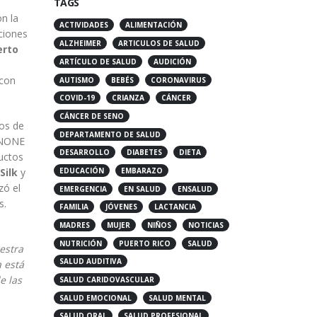
TAGS
on la
ACTIVIDADES
ALIMENTACIÓN
aciones
ALZHEIMER
ARTICULOS DE SALUD
erto
ARTÍCULO DE SALUD
AUDICIÓN
 con
AUTISMO
BEBÉS
CORONAVIRUS
COVID-19
CRIANZA
CÁNCER
CÁNCER DE SENO
tos de
DEPARTAMENTO DE SALUD
ANONE
DESARROLLO
DIABETES
DIETA
ductos
EDUCACIÓN
EMBARAZO
Silk
y
zó el
EMERGENCIA
EN SALUD
ENSALUD
s.
FAMILIA
JÓVENES
LACTANCIA
MADRES
MUJER
NIÑOS
NOTICIAS
NUTRICIÓN
PUERTO RICO
SALUD
estra
SALUD AUDITIVA
 está
e las
SALUD CARIDOVASCULAR
SALUD EMOCIONAL
SALUD MENTAL
SALUD ORAL
SALUD PROFESIONAL