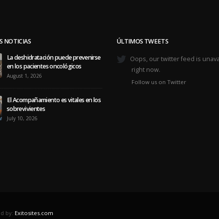
S NOTICIAS
ÚLTIMOS TWEETS
La deshidratación puede prevenirse
Oops, our twitter feed is unava
en los pacientes oncológicos
right now.
August 1, 2026
Follow us on Twitter
El Acompañamiento es vitales en los
sobrevivientes
July 10, 2026
d by:
Exitosites.com