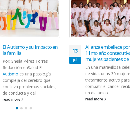
El Autismo y su impacto en
Alianza embellece po
13
la familia
11mo año consecutiv
mujeres pacientes de
Jul
Por: Sheila Pérez Torres
En una maravillosa cele
Redacción enSalud El
de vida, unas 30 mujer
Autismo
es una patología
tratamiento activo para
compleja del cerebro que
combatir el cáncer reci
conlleva problemas sociales,
un día único....
de conducta y del...
read more
read more