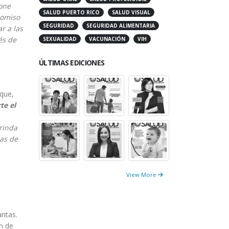
one
SALUD PUERTO RICO
SALUD VISUAL
romiso
SEGURIDAD
SEGURIDAD ALIMENTARIA
r a las
és de
SEXUALIDAD
VACUNACIÓN
VIH
ÚLTIMAS EDICIONES
que,
te el
rinda
ias de
View More
ntas.
n de