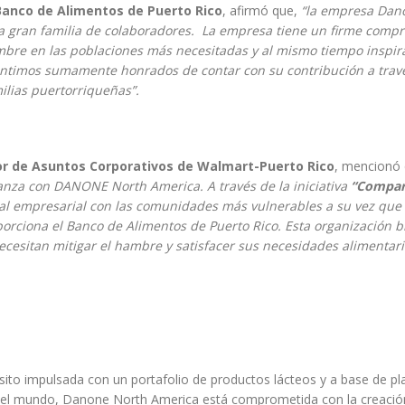
 Banco de Alimentos de Puerto Rico
, afirmó que,
“la empresa Dan
tra gran familia de colaboradores. La empresa
tiene un firme comp
mbre en las poblaciones más necesitadas y al mismo tiempo inspira
ntimos sumamente honrados de contar con su contribución a trav
ilias puertorriqueñas”.
or de Asuntos Corporativos de Walmart-Puerto Rico
, mencionó 
ianza con DANONE North America. A través de la iniciativa
“Compar
l empresarial con las comunidades más vulnerables a su vez que
porciona el Banco de Alimentos de Puerto Rico.
Esta organización b
ecesitan mitigar el hambre y satisfacer sus necesidades alimentar
o impulsada con un portafolio de productos lácteos y a base de pla
del mundo, Danone North America está comprometida con la creació