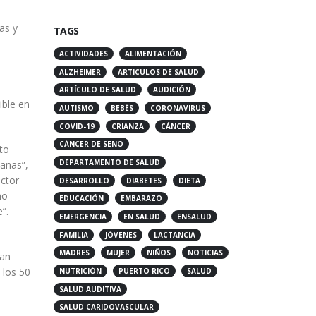
TAGS
as y
ACTIVIDADES
ALIMENTACIÓN
ALZHEIMER
ARTICULOS DE SALUD
ARTÍCULO DE SALUD
AUDICIÓN
o
ble en
AUTISMO
BEBÉS
CORONAVIRUS
COVID-19
CRIANZA
CÁNCER
CÁNCER DE SENO
to
DEPARTAMENTO DE SALUD
ianas”,
DESARROLLO
DIABETES
DIETA
ector
no
EDUCACIÓN
EMBARAZO
”.
EMERGENCIA
EN SALUD
ENSALUD
FAMILIA
JÓVENES
LACTANCIA
MADRES
MUJER
NIÑOS
NOTICIAS
tan
NUTRICIÓN
PUERTO RICO
SALUD
 los 50
SALUD AUDITIVA
SALUD CARIDOVASCULAR