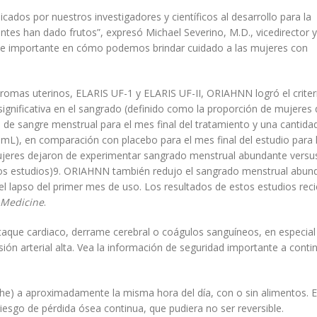
ados por nuestros investigadores y científicos al desarrollo para la
ntes han dado frutos”, expresó Michael Severino, M.D., vicedirector y
nce importante en cómo podemos brindar cuidado a las mujeres con
ibromas uterinos, ELARIS UF-1 y ELARIS UF-II, ORIAHNN logró el criter
 significativa en el sangrado (definido como la proporción de mujeres
 de sangre menstrual para el mes final del tratamiento y una cantida
mL), en comparación con placebo para el mes final del estudio para 
 mujeres dejaron de experimentar sangrado menstrual abundante versu
os estudios)9. ORIAHNN también redujo el sangrado menstrual abun
el lapso del primer mes de uso. Los resultados de estos estudios rec
 Medicine
.
que cardiaco, derrame cerebral o coágulos sanguíneos, en especial
n arterial alta. Vea la información de seguridad importante a conti
) a aproximadamente la misma hora del día, con o sin alimentos. E
esgo de pérdida ósea continua, que pudiera no ser reversible.