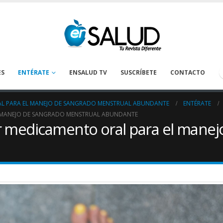
ES
ENTÉRATE
ENSALUD TV
SUSCRÍBETE
CONTACTO
RAL PARA EL MANEJO DE SANGRADO MENSTRUAL ABUNDANTE
ENTÉRATE
EL MANEJO DE SANGRADO MENSTRUAL ABUNDANTE
r medicamento oral para el manej
Tanatología: Más allá del
La deshidrataci
cáncer
prevenirse en los
oncológicos
April 30, 2026