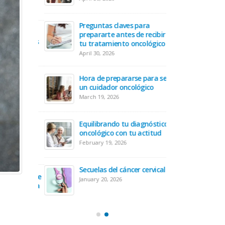
August 1
Preguntas claves para
nto es
El Aco
prepararte antes de recibir
revivientes
vitales
tu tratamiento oncológico
July 10, 
April 30, 2026
idad de un
Hora de prepararse para ser
La nue
 cáncer
un cuidador oncológico
sobrevi
March 19, 2026
June 25,
 el polvo
Equilibrando tu diagnóstico
Altamen
Sahara en
oncológico con tu actitud
del des
a
salud 
February 19, 2026
June 10,
Secuelas del cáncer cervical
te? Hora de
¿Eres s
January 20, 2026
 oncológica
abrazar
May 28, 