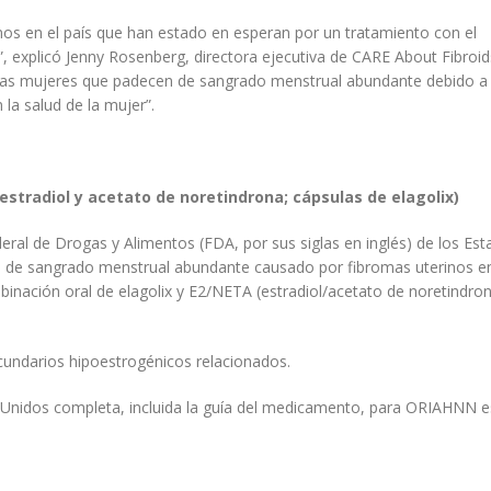
s en el país que han estado en esperan por un tratamiento con el
, explicó Jenny Rosenberg, directora ejecutiva de CARE About Fibroid
 las mujeres que padecen de sangrado menstrual abundante debido a
la salud de la mujer”.
 estradiol y acetato de noretindrona; cápsulas de elagolix)
al de Drogas y Alimentos (FDA, por sus siglas en inglés) de los Es
 de sangrado menstrual abundante causado por fibromas uterinos e
ción oral de elagolix y E2/NETA (estradiol/acetato de noretindro
cundarios hipoestrogénicos relacionados.
s Unidos completa, incluida la guía del medicamento, para ORIAHNN e