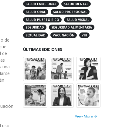
SALUD EMOCIONAL
SALUD MENTAL
SALUD ORAL
SALUD PROFESIONAL
SALUD PUERTO RICO
SALUD VISUAL
SEGURIDAD
SEGURIDAD ALIMENTARIA
SEXUALIDAD
VACUNACIÓN
VIH
io de
 que
ÚLTIMAS EDICIONES
d de
las
s una
dante
ién
nuación
View More
l uso