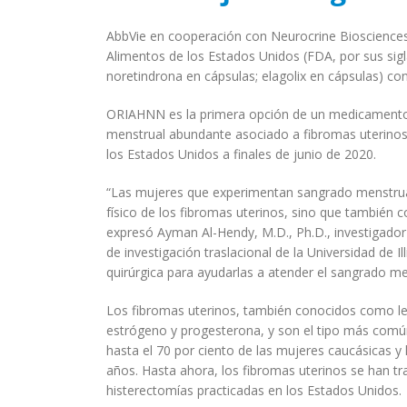
AbbVie en cooperación con Neurocrine Biosciences,
Alimentos de los Estados Unidos (FDA, por sus sigl
noretindrona en cápsulas; elagolix en cápsulas) c
ORIAHNN es la primera opción de un medicamento 
menstrual abundante asociado a fibromas uterino
los Estados Unidos a finales de junio de 2020.
“Las mujeres que experimentan sangrado menstrual
físico de los fibromas uterinos, sino que también c
expresó Ayman Al-Hendy, M.D., Ph.D., investigador 
de investigación traslacional de la Universidad de 
quirúrgica para ayudarlas a atender el sangrado 
Los fibromas uterinos, también conocidos como l
estrógeno y progesterona, y son el tipo más comú
hasta el 70 por ciento de las mujeres caucásicas y
años. Hasta ahora, los fibromas uterinos se han tra
histerectomías practicadas en los Estados Unidos.