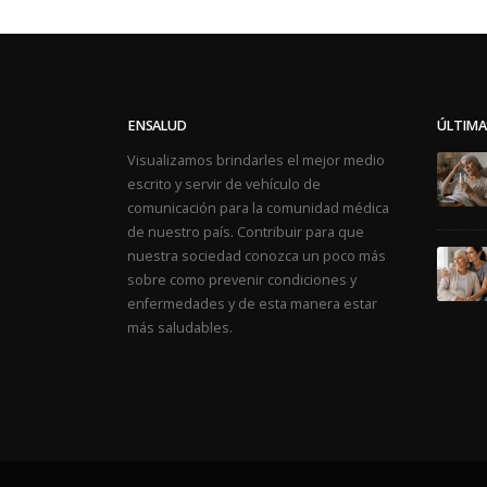
ENSALUD
ÚLTIMA
Visualizamos brindarles el mejor medio
escrito y servir de vehículo de
comunicación para la comunidad médica
de nuestro país. Contribuir para que
nuestra sociedad conozca un poco más
sobre como prevenir condiciones y
enfermedades y de esta manera estar
más saludables.