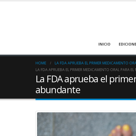
INICIO
EDICION
HOME
LA FDA APRUEBA EL PRIMER MEDICAMENTO O
LA FDA APRUEBA EL PRIMER MEDICAMENTO ORAL PARA 
La FDA aprueba el prime
abundante
La deshidratación puede
prevenirse en los pacientes
oncológicos