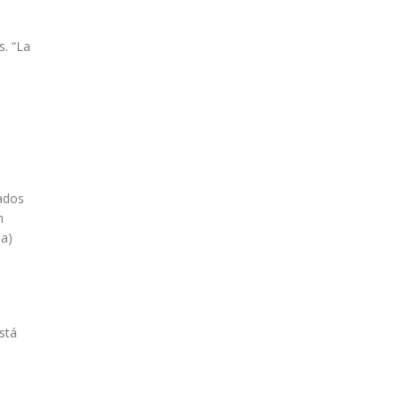
s. “La
tados
n
na)
stá