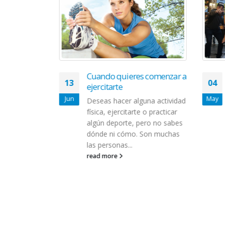
la
Cuando quieres comenzar a
13
04
 primeras
ejercitarte
madas por
Jun
May
Deseas hacer alguna actividad
física, ejercitarte o practicar
tro muertes
algún deporte, pero no sabes
 la
dónde ni cómo. Son muchas
luenza 2017-
las personas...
on hoy por el
read more
Salud en...