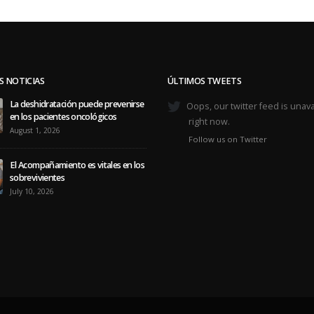
S NOTICIAS
ÚLTIMOS TWEETS
La deshidratación puede prevenirse
Oops, our twitter feed is unava
en los pacientes oncológicos
right now.
August 1, 2026
Follow us on Twitter
El Acompañamiento es vitales en los
sobrevivientes
July 10, 2026