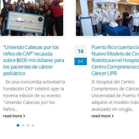
“Uniendo Cabezas por los
Puerto Rico cuenta co
16
niños de CAP” recauda
Nuevo Modelo de Cir
sobre $600 mil dólares para
Robótica en el Hospita
Jul
los pacientes de cáncer
Centro Comprensivo 
pediátrico
Cáncer UPR
En una concurrida actividad la
El Hospital del Centro
Fundación CAP celebró ayer la
Comprensivo de Cáncer
novena edición de su evento
Universidad de Puerto R
"Uniendo Cabezas por los
adquirió el modelo más
Niños...
avanzado en cirugía...
read more
read more