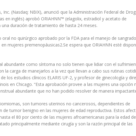
 Inc. (Nasdaq: NBIX), anunció que la Administración Federal de Drog
as en inglés) aprobó ORIAHNN™ (elagolix, estradiol y acetato de
on una duración de tratamiento de hasta 24 meses.
oral no quirúrgico aprobado por la FDA para el manejo de sangrad
s en mujeres premenopáusicas2.Se espera que ORIAHNN esté disponi
 abundante como síntoma no solo tienen que lidiar con el sufrimien
on la carga de manejarlos a la vez que llevan a cabo sus rutinas cotid
de los estudios clínicos ELARIS UF-2, y profesor de ginecología y dir
Illinois en Chicago. “Esta aprobación provee a las mujeres una opción 
menstrual abundante que no han podido resolver de manera impactante
eiomiomas, son tumores uterinos no cancerosos, dependientes de
n de tumor benigno en las mujeres de edad reproductiva. Estos afec
 hasta el 80 por ciento de las mujeres afroamericanas para la edad de
tado principalmente mediante cirugía y son la razón principal de las