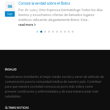
Conoce la verdad sobre el Botox
06
Por: Dr. Luis J. Ortiz Espinosa Dermatólogo Todos los días
Sep
leemos y escuchamos ofertas de llamados lugares
estéticos utilizando alegadamente Botox. Esta...
read more
ENSALUD
Visualizamos brindarles el mejor medio escrito y servir de vehículo de
comunicación para la comunidad médica de nuestro país. Contribuir
para que nuestra sociedad conozca un poco más sobre como
prevenir condiciones y enfermedades y de esta manera estar más
saludables.
ÚLTIMAS NOTICIAS