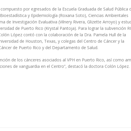
rá compuesto por egresados de la Escuela Graduada de Salud Pública d
ioestadística y Epidemiología (Roxana Soto), Ciencias Ambientales
 de Investigación Evaluativa (Vilnery Rivera, Glizette Arroyo) y estu
ersidad de Puerto Rico (Krystal Pantoja). Para lograr la subvención 
olón López contó con la colaboración de la Dra. Pamela Hull de la
niversidad de Houston, Texas, y colegas del Centro de Cáncer y la
 Cáncer de Puerto Rico y del Departamento de Salud.
ención de los cánceres asociados al VPH en Puerto Rico, así como am
ciones de vanguardia en el Centro”, destacó la doctora Colón López.