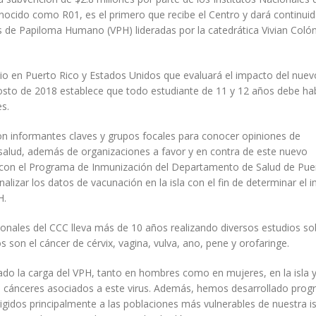
conocido como R01, es el primero que recibe el Centro y dará continui
us de Papiloma Humano (VPH) lideradas por la catedrática Vivian Coló
dio en Puerto Rico y Estados Unidos que evaluará el impacto del nuev
gosto de 2018 establece que todo estudiante de 11 y 12 años debe ha
es.
con informantes claves y grupos focales para conocer opiniones de
salud, además de organizaciones a favor y en contra de este nuevo
 con el Programa de Inmunización del Departamento de Salud de Pue
nalizar los datos de vacunación en la isla con el fin de determinar el 
H.
ionales del CCC lleva más de 10 años realizando diversos estudios so
 son el cáncer de cérvix, vagina, vulva, ano, pene y orofaringe.
 la carga del VPH, tanto en hombres como en mujeres, en la isla 
s cánceres asociados a este virus. Además, hemos desarrollado pro
igidos principalmente a las poblaciones más vulnerables de nuestra is