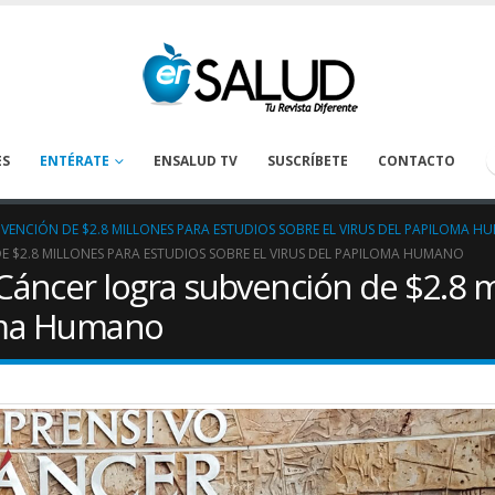
ES
ENTÉRATE
ENSALUD TV
SUSCRÍBETE
CONTACTO
ENCIÓN DE $2.8 MILLONES PARA ESTUDIOS SOBRE EL VIRUS DEL PAPILOMA 
 $2.8 MILLONES PARA ESTUDIOS SOBRE EL VIRUS DEL PAPILOMA HUMANO
áncer logra subvención de $2.8 mi
loma Humano
Tanatología: Más allá del
La deshidrataci
cáncer
prevenirse en los
oncológicos
April 30, 2026