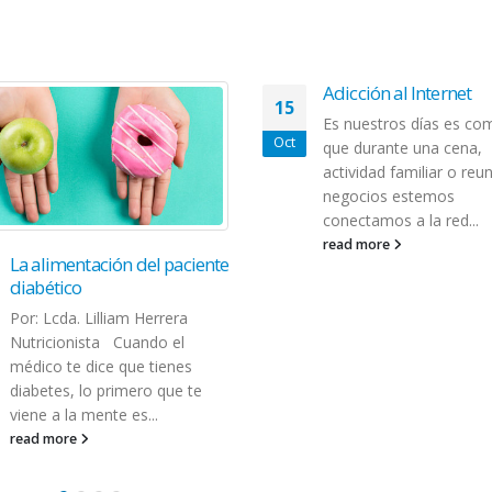
Adicción al Internet
Es nuestros días es común
que durante una cena,
actividad familiar o reunión de
negocios estemos
conectamos a la red...
read more
MMM hace disponibl
27
comida fresca y salud
para sus afiliados ante
Mar
emergencia de COVID
cubrirá el costo de en
MMM líder en Medicare
Advantage en Puerto Ri
continúa eliminado barr
promoviendo servicios 
entrega directa al hoga