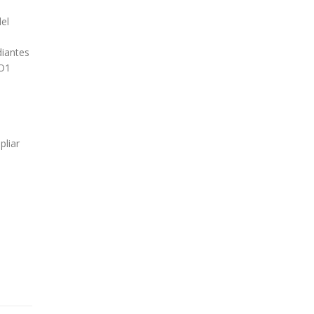
el
diantes
RO1
pliar