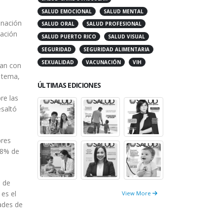
SALUD EMOCIONAL
SALUD MENTAL
SALUD ORAL
SALUD PROFESIONAL
unación
SALUD PUERTO RICO
SALUD VISUAL
nación
SEGURIDAD
SEGURIDAD ALIMENTARIA
SEXUALIDAD
VACUNACIÓN
VIH
tan con
e tema,
ÚLTIMAS EDICIONES
re las
esaltó
bres
.8% de
n de
View More
 es el
ades de