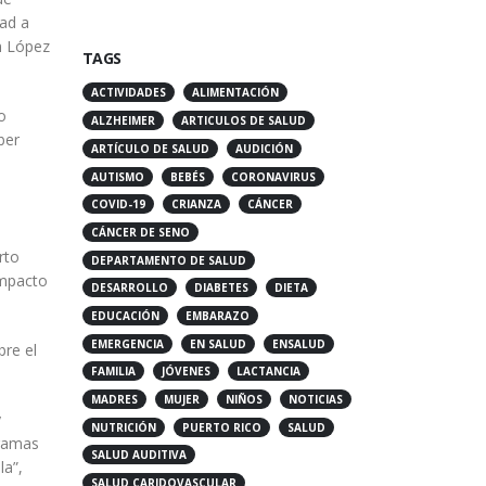
dad a
TAGS
n López
ACTIVIDADES
ALIMENTACIÓN
ALZHEIMER
ARTICULOS DE SALUD
o
ARTÍCULO DE SALUD
AUDICIÓN
ber
AUTISMO
BEBÉS
CORONAVIRUS
COVID-19
CRIANZA
CÁNCER
CÁNCER DE SENO
DEPARTAMENTO DE SALUD
rto
DESARROLLO
DIABETES
DIETA
impacto
EDUCACIÓN
EMBARAZO
EMERGENCIA
EN SALUD
ENSALUD
bre el
FAMILIA
JÓVENES
LACTANCIA
MADRES
MUJER
NIÑOS
NOTICIAS
NUTRICIÓN
PUERTO RICO
SALUD
y
SALUD AUDITIVA
gramas
la”,
SALUD CARIDOVASCULAR