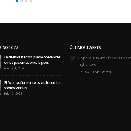
permitan proteger la...
read more
S NOTICIAS
ÚLTIMOS TWEETS
La deshidratación puede prevenirse
Oops, our twitter feed is unava
en los pacientes oncológicos
right now.
August 1, 2026
Follow us on Twitter
El Acompañamiento es vitales en los
sobrevivientes
July 10, 2026