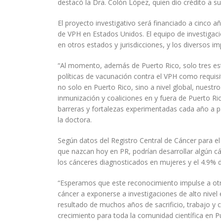
destacó la Dra. Colón López, quien dio crédito a su
El proyecto investigativo será financiado a cinco 
de VPH en Estados Unidos. El equipo de investigació
en otros estados y jurisdicciones, y los diversos i
“Al momento, además de Puerto Rico, solo tres est
políticas de vacunación contra el VPH como requisi
no solo en Puerto Rico, sino a nivel global, nuest
inmunización y coaliciones en y fuera de Puerto Ri
barreras y fortalezas experimentadas cada año a pa
la doctora.
Según datos del Registro Central de Cáncer para e
que nazcan hoy en PR, podrían desarrollar algún c
los cánceres diagnosticados en mujeres y el 4.9% 
“Esperamos que este reconocimiento impulse a otro
cáncer a exponerse a investigaciones de alto nivel 
resultado de muchos años de sacrificio, trabajo y
crecimiento para toda la comunidad científica en P