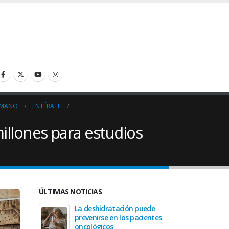
HUMANO
ENTÉRATE
llones para estudios
ÚLTIMAS NOTICIAS
ón puede
Tanatología: Más allá del
La des
 pacientes
cáncer
preveni
oncoló
April 30, 2026