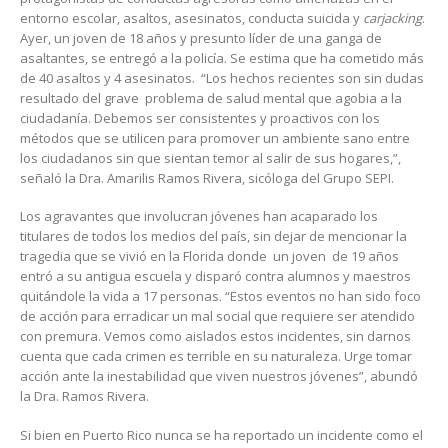
entorno escolar, asaltos, asesinatos, conducta suicida y
carjacking
.
Ayer, un joven de 18 años y presunto líder de una ganga de
asaltantes, se entregó a la policía. Se estima que ha cometido más
de 40 asaltos y 4 asesinatos. “Los hechos recientes son sin dudas
resultado del grave problema de salud mental que agobia a la
ciudadanía. Debemos ser consistentes y proactivos con los
métodos que se utilicen para promover un ambiente sano entre
los ciudadanos sin que sientan temor al salir de sus hogares,”,
señaló la Dra. Amarilis Ramos Rivera, sicóloga del Grupo SEPI.
Los agravantes que involucran jóvenes han acaparado los
titulares de todos los medios del país, sin dejar de mencionar la
tragedia que se vivió en la Florida donde un joven de 19 años
entró a su antigua escuela y disparó contra alumnos y maestros
quitándole la vida a 17 personas. “Estos eventos no han sido foco
de acción para erradicar un mal social que requiere ser atendido
con premura. Vemos como aislados estos incidentes, sin darnos
cuenta que cada crimen es terrible en su naturaleza. Urge tomar
acción ante la inestabilidad que viven nuestros jóvenes”, abundó
la Dra. Ramos Rivera.
Si bien en Puerto Rico nunca se ha reportado un incidente como el