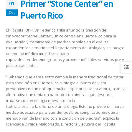
Primer “Stone Center” en
January 20, 2026
abrazar la salud oncológica
01
May 28, 2026
Puerto Rico
Oct
El Hospital UPR, Dr. Federico Trilla anunció la creación del
innovador “Stone Center”, único centro en Puerto Rico para la
evaluación y tratamiento de piedras renales en el cual se
expanden los servicios del Departamento de Urología y se integra
un equipo médico multidisciplinario
capaz de atender emergencias y proveer múltiples servicios pre y
post tratamiento.
“Sabemos que este Centro cambia la manera tradicional de tratar
esta condición en Puerto Rico e integra el punto de vista
preventivo con un enfoque multidisciplinario. Hasta ahora, la única
alternativa que tenía un paciente con piedras que deseara
tratarse con tecnología nueva, como la
litotricia, era ir a la oficina de un urólogo. Esto no provee un marco
médico adecuado para atender posibles complicaciones que a
menudo van de la mano con la condición de piedras”, explicó la
licenciada Diraida Maldonado, Directora Ejecutiva del Hospital.