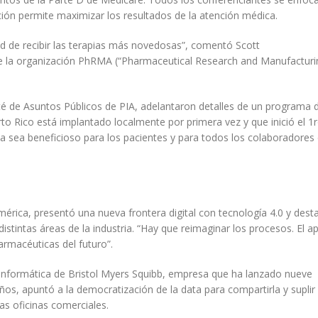
ción permite maximizar los resultados de la atención médica.
d de recibir las terapias más novedosas”, comentó Scott
de la organización PhRMA (“Pharmaceutical Research and Manufacturi
ité de Asuntos Públicos de PIA, adelantaron detalles de un programa 
 Rico está implantado localmente por primera vez y que inició el 1
sea beneficioso para los pacientes y para todos los colaboradores 
rica, presentó una nueva frontera digital con tecnología 4.0 y desta
istintas áreas de la industria. “Hay que reimaginar los procesos. El 
farmacéuticas del futuro”.
ía informática de Bristol Myers Squibb, empresa que ha lanzado nueve
os, apuntó a la democratización de la data para compartirla y suplir
as oficinas comerciales.