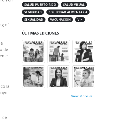
SALUD PUERTO RICO
SALUD VISUAL
SEGURIDAD
SEGURIDAD ALIMENTARIA
SEXUALIDAD
VACUNACIÓN
VIH
ng of
ÚLTIMAS EDICIONES
de
ro de
en el
có la
apoyo
View More
 –de