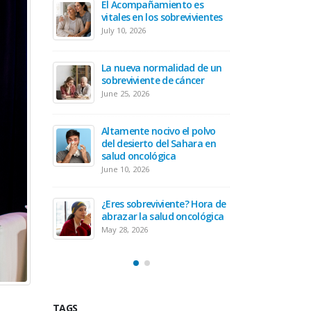
nto es
El Aco
prepararte antes de recibir
revivientes
vitales
tu tratamiento oncológico
July 10, 
April 30, 2026
idad de un
Hora de prepararse para ser
La nue
 cáncer
un cuidador oncológico
sobrevi
March 19, 2026
June 25,
 el polvo
Equilibrando tu diagnóstico
Altamen
Sahara en
oncológico con tu actitud
del des
a
salud 
February 19, 2026
June 10,
Secuelas del cáncer cervical
te? Hora de
¿Eres s
January 20, 2026
 oncológica
abrazar
May 28, 
TAGS