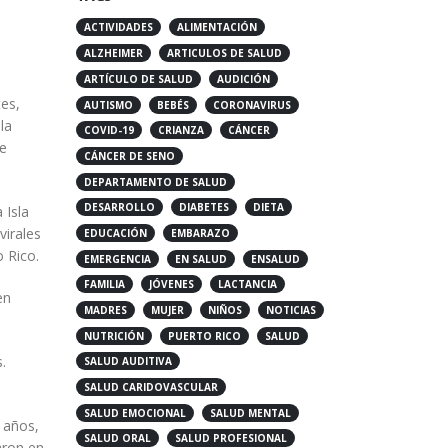
ACTIVIDADES
ALIMENTACIÓN
ALZHEIMER
ARTICULOS DE SALUD
ARTÍCULO DE SALUD
AUDICIÓN
AUTISMO
BEBÉS
CORONAVIRUS
es,
COVID-19
CRIANZA
CÁNCER
la
CÁNCER DE SENO
de
DEPARTAMENTO DE SALUD
DESARROLLO
DIABETES
DIETA
 Isla
EDUCACIÓN
EMBARAZO
virales
EMERGENCIA
EN SALUD
ENSALUD
 Rico.
FAMILIA
JÓVENES
LACTANCIA
en
MADRES
MUJER
NIÑOS
NOTICIAS
NUTRICIÓN
PUERTO RICO
SALUD
SALUD AUDITIVA
.
SALUD CARIDOVASCULAR
SALUD EMOCIONAL
SALUD MENTAL
 años,
SALUD ORAL
SALUD PROFESIONAL
aron en