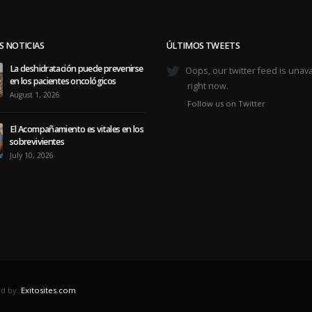
S NOTICIAS
ÚLTIMOS TWEETS
La deshidratación puede prevenirse
Oops, our twitter feed is unava
en los pacientes oncológicos
right now.
August 1, 2026
Follow us on Twitter
El Acompañamiento es vitales en los
sobrevivientes
July 10, 2026
d by:
Exitosites.com