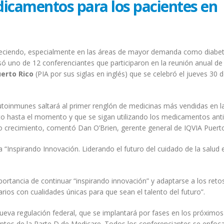
icamentos para los pacientes en
eciendo, especialmente en las áreas de mayor demanda como diabet
ó uno de 12 conferenciantes que participaron en la reunión anual de 
uerto Rico
(PIA por sus siglas en inglés) que se celebró el jueves 30 
oinmunes saltará al primer renglón de medicinas más vendidas en la
to hasta el momento y que se sigan utilizando los medicamentos anti
crecimiento, comentó Dan O’Brien, gerente general de IQVIA Puerto
 “Inspirando Innovación. Liderando el futuro del cuidado de la salud 
ortancia de continuar “inspirando innovación” y adaptarse a los retos
narios con cualidades únicas para que sean el talento del futuro”.
nueva regulación federal, que se implantará por fases en los próximos
tos de la Parte D de Medicare. Todos los conferenciantes se enfoc