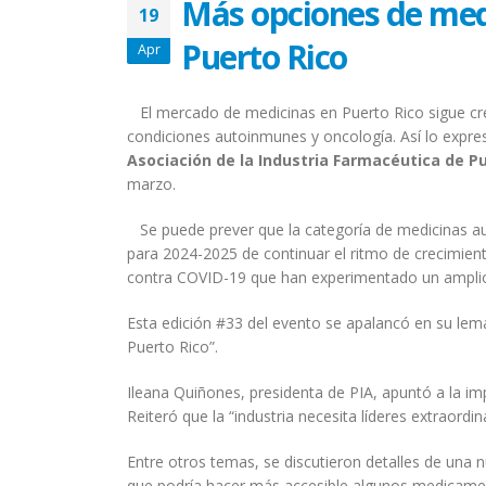
Más opciones de med
19
Puerto Rico
Apr
El mercado de medicinas en Puerto Rico sigue cr
condiciones autoinmunes y oncología. Así lo expres
Asociación de la Industria Farmacéutica de P
marzo.
Se puede prever que la categoría de medicinas aut
para 2024-2025 de continuar el ritmo de crecimien
contra COVID-19 que han experimentado un amplio 
Esta edición #33 del evento se apalancó en su lema
Puerto Rico”.
Ileana Quiñones, presidenta de PIA, apuntó a la imp
Reiteró que la “industria necesita líderes extraordi
Entre otros temas, se discutieron detalles de una 
que podría hacer más accesible algunos medicamen