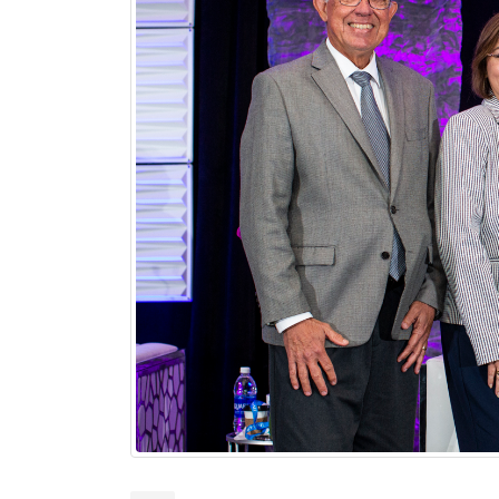
El Acompañamiento es
vitales en los sobreviviente
July 10, 2026
La nueva normalidad de u
sobreviviente de cáncer
June 25, 2026
Altamente nocivo el polvo
del desierto del Sahara en
salud oncológica
June 10, 2026
¿Eres sobreviviente? Hora 
abrazar la salud oncológic
May 28, 2026