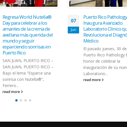
Puerto Rico Pathology
Puerto Rico recibe $3
27
Inaugura Avanzado
en subvenciones de la
Laboratorio Clínico que
Comisión para la
Nov
Revoluciona el Diagnóstico
Cooperación Ambient
Médico
América del Norte
El pasado jueves, 30 de mayo,
Dos proyectos
Puerto Rico Pathology tuvo el
puertorriqueños forman
honor de celebrar la
de las once iniciativas
inauguración de su nuevo
ambientales comunitari
Laboratorio...
relacionadas con la
adaptación ante evento
read more
climáticos y meteorológi
read more