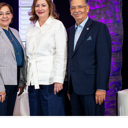
El Acompañamie
prepararte antes de recibir
s
vitales en los sob
tu tratamiento oncológico
July 10, 2026
April 30, 2026
n
Hora de prepararse para ser
La nueva normal
un cuidador oncológico
sobreviviente de
March 19, 2026
June 25, 2026
Equilibrando tu diagnóstico
Altamente nocivo
oncológico con tu actitud
del desierto del 
salud oncológic
February 19, 2026
June 10, 2026
Secuelas del cáncer cervical
de
¿Eres sobrevivien
January 20, 2026
a
abrazar la salud
May 28, 2026