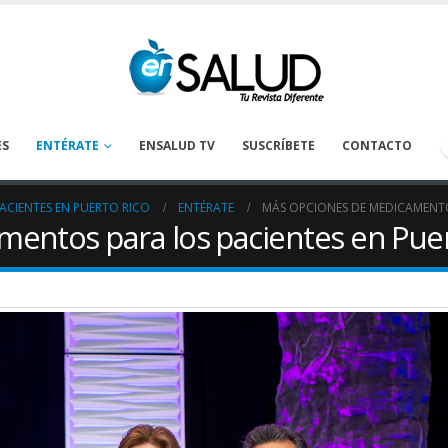
ES
ENTÉRATE
ENSALUD TV
SUSCRÍBETE
CONTACTO
ACIENTES EN PUERTO RICO
ENTÉRATE
MÁS OPCIONES DE MEDICAMENTO
entos para los pacientes en Puer
Tanatología: Más allá del
La deshidrataci
cáncer
prevenirse en los
oncológicos
April 30, 2026
August 1, 2026
Preguntas claves para