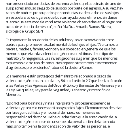
han presenciado conductas de extrema violencia, el asesinato de uno de
sus padres, incluso seguido de suicidio por parte del agresor. A su vez, hay
casos de padres preocupados por conductas inadecuadas de sus hijos
en escuela u otros lugares que buscan ayuda para el menor, sin darse
cuenta que este modela conductas violentas observadas en el hogar por
actos de violencia doméstica”, señaló la Dra. Amarilis Ramos-Rivera,
sicóloga del Grupo SEPI.
Es importante la prudencia de los adultos y la sana convivencia entre
padres para promover la salud mental de los hijos e hijas. “Alertamos a
padres, madres, familia, vecinos y a la sociedad en general de que los
menores que viven la violencia de género son víctimas de un tipo de
maltrato y/o negligencia. Las investigaciones sugieren que los menores
expuestos a este tipo de conductas reportan trastornos e incrementan
diagnósticos pre existentes”, abundó la doctora Ramos.
Los menores están protegidos del maltrato relacionado a casos de
violencia de género tanto en la Ley 54 en el artículo 2.7 que lee; Notificación
a las Partes y las Agencias del Orden Público y Bienestar de Menores y en
la Ley 246 que lee; Ley para la Seguridad, Bienestar y Protección de
Menores.
“Es difícil para los niños y niñas interpretar y procesar experiencias
violentas y para ello necesitará apoyo psicológico. El compromiso de velar
por la seguridad física y emocional de nuestros menores es
responsabilidad de todos. Debe quedar claro que la erradicación de la
violencia de género no se circunscribe a la penalización del acto nada
más, sino también a la concientización del valor de las personas, el