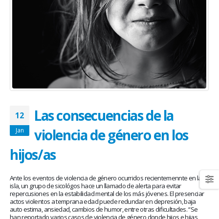
January 20, 2026
abrazar la salud oncológica
May 28, 2026
Las consecuencias de la
12
violencia de género en los
Jan
hijos/as
Ante los eventos de violencia de género ocurridos recientemennte en la
isla, un grupo de sicológos hace un llamado de alerta para evitar
repercusiones en la estabilidad mental de los más jóvenes. El presenciar
actos violentos a temprana edad puede redundar en depresión, baja
auto estima, ansiedad, cambios de humor, entre otras dificultades. “Se
han reportado varios casos de violencia de género donde hijos e hijas