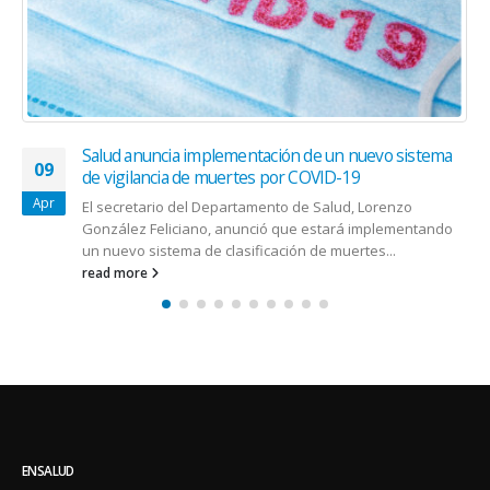
LA FDA de los EE. UU. aprueba una indicación
25
expandida para MAVYRET®
(Glecaprevir/Pibrentasvir) de AbbVie como el primero
Jun
y único tratamiento para personas con el virus de
hepatitis C agudo
AbbVie (NYSE: ABBV) anunció hoy que la Administración de
Alimentos y Medicamentos (FDA, por sus siglas en inglés)
de los...
read more