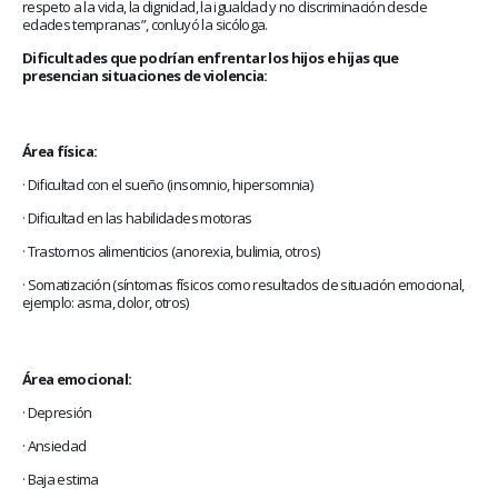
respeto a la vida, la dignidad, la igualdad y no discriminación desde
edades tempranas”, conluyó la sicóloga.
Dificultades que podrían enfrentar los hijos e hijas que
presencian situaciones de violencia:
Área física:
· Dificultad con el sueño (insomnio, hipersomnia)
· Dificultad en las habilidades motoras
· Trastornos alimenticios (anorexia, bulimia, otros)
· Somatización (síntomas físicos como resultados de situación emocional,
ejemplo: asma, dolor, otros)
Área emocional:
· Depresión
· Ansiedad
· Baja estima