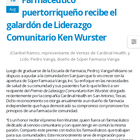
January 20, 2026
abrazar la salud oncológica
May 28, 2026
puertorriqueño recibe el
Aug
galardón de Liderazgo
Comunitario Ken Wurster
(Claribel Ramos, representante de Ventas de Cardinal Health, y
Lcdo. Pedro Vanga, dueño de Súper Farmacia Vanga.
Luego de graduarse de la Escuela de Farmacia, Pedro J. Vanga Feliciano se
dispuso a ayudar a la comunidad en San Juan que lo vio crecer con la
apertura de Súper Farmacia Vanga, Inc. Su enfoque en las necesidades
de salud de su comunidad y sus pacientes fue lo que le llevó a ser
recipiente del
Premio de Liderazgo Comunitario Ken Wurster,
otorgado
recientemente por la compañía Cardinal Health en San Antonio, Texas.
Dicho reconocimiento se otorga anualmente a un dueño de farmacia
independiente que haya demostrado su compromiso con promover los
principios de una farmacia de comunidad.
“Es un honor recibir el premio Ken Wurster, quien fuera un farmacéutico
dedicado al servicio comunitario y con quien tengo en común la misma
pasión. Comparto este premio con todos los farmacéuticos que trabajan
para sus comunidades. Este reconocimiento sirve de inspiración para
continuar otorgando un mejor servicio, con mayor pasión”, expresó Vanga