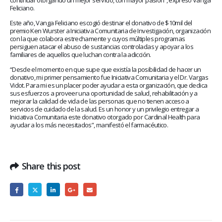
Feliciano.
Este año, Vanga Feliciano escogió destinar el donativo de $10mil del
premio Ken Wurster a Iniciativa Comunitaria de Investigación, organización
con la que colabora estrechamente y cuyos múltiples programas
persiguen atacar el abuso de sustancias controladas y apoyar a los
familiares de aquellos que luchan contra la adicción.
“Desde el momento en que supe que existía la posibilidad de hacer un
donativo, mi primer pensamiento fue Iniciativa Comunitaria y el Dr. Vargas
Vidot. Para mi es un placer poder ayudar a esta organización, que dedica
sus esfuerzos a proveer una oportunidad de salud, rehabilitación y a
mejorar la calidad de vida de las personas que no tienen acceso a
servicios de cuidado de la salud. Es un honor y un privilegio entregar a
Iniciativa Comunitaria este donativo otorgado por Cardinal Health para
ayudar a los más necesitados”, manifestó el farmacéutico.
Share this post