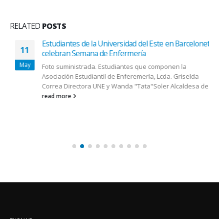
RELATED
POSTS
Estudiantes de la Universidad del Este en Barceloneta
11
celebran Semana de Enfermería
May
Foto suministrada. Estudiantes que componen la
Asociación Estudiantil de Enferemería, Lcda. Griselda
Correa Directora UNE y Wanda "Tata"Soler Alcaldesa de...
read more
ENSALUD
Visualizamos brindarles el mejor medio escrito y servir de vehículo de
comunicación para la comunidad médica de nuestro país. Contribuir
para que nuestra sociedad conozca un poco más sobre como