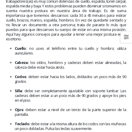
January 20, 2026
trabajadores(as) es muy común dolencias de cuello, espalda, túnel carpal,
ógica
abrazar la sa
espalda media y baja. Y estos problemas pueden disminuir si tomamos en
May 28, 2026
cuenta nuestra postura en nuestra área de trabajo. Es de suma
importancia que tomemos descansos cada 30 a 45 minutos para estirar
cuello, brazos, manos, espalda, hombros. En vez de quedarte sentado y
no llevar un documento a otra persona; trata de pararte lo más que
puedas para que descanses tu cuerpo de estar en una misma posición.
Aquí hay algunos consejos para ayudar a tener una mejor postura en tu
escritorio.
Cuello:
no uses el teléfono entre tu cuello y hombro; utiliza
auriculares.
Cabeza:
los oídos, hombros y caderas deben estar alineadas, la
cabeza debe estar hacia atrás.
Codos:
deben estar hacia los lados, doblados un poco más de 90
grados.
Silla:
debe ser completamente ajustable con soporte lumbar. Las
caderas deben estar a un poco más de 90 grados y apoye los pies
en el piso.
Ojos:
deben estar a nivel de un tercio de la parte superior de la
pantalla.
Teclado:
debe estar a la misma altura de los codos con las muñecas
un poco dobladas. Pulsa las teclas suavemente.