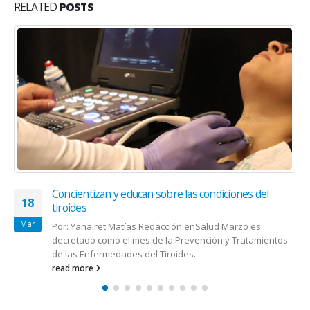
RELATED
POSTS
Salud anuncia inicio de campaña para la prevención
11
del suicidio
Aug
La sonrisa de los hijos, las caricias de los padres, el ges
afectuoso de una mascota, las carcajadas compartidas
entre...
read more
os
ENSALUD