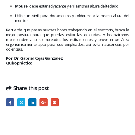
Mouse:
debe estar adyacente y en la misma altura del teclado.
Utilice un
atril
para documentos y colóquelo a la misma altura del
monitor.
Recuerda que pasas muchas horas trabajando en el escritorio, busca la
mejor postura para que puedas evitar las dolencias. A los patronos
recomienden a sus empleados los estiramientos y provean un área
ergonómicamente apta para sus empleados, así evitan ausencias por
dolencias.
Por: Dr. Gabriel Rojas González
Quiropráctico
Share this post