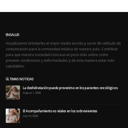
Visualizamos brindarles el mejor medio escrito y servir de vehículo de
comunicación para la comunidad médica de nuestro país. Contribuir
para que nuestra sociedad conozca un poco más sobre como
prevenir condiciones y enfermedades y de esta manera estar más
saludables.
ÚLTIMAS NOTICIAS
La deshidratación puede prevenirse en los pacientes oncológicos
August 1, 2026
El Acompañamiento es vitales en los sobrevivientes
July 10, 2026
ÚLTIMOS TWEETS
Oops, our twitter feed is unavailable right now.
Follow us on Twitter
ÚLTIMAS EDICIONES