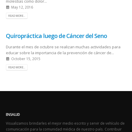
molestias como dolor...
May 12, 2016
READ MORE...
Quiropráctica luego de Cáncer del Seno
Durante el mes de octubre se realizan muchas actividades para
educar sobre la importancia de la prevención de cáncer de...
October 15, 2015
READ MORE...
ENSALUD
Visualizamos brindarles el mejor medio escrito y servir de vehículo de
comunicación para la comunidad médica de nuestro país. Contribuir