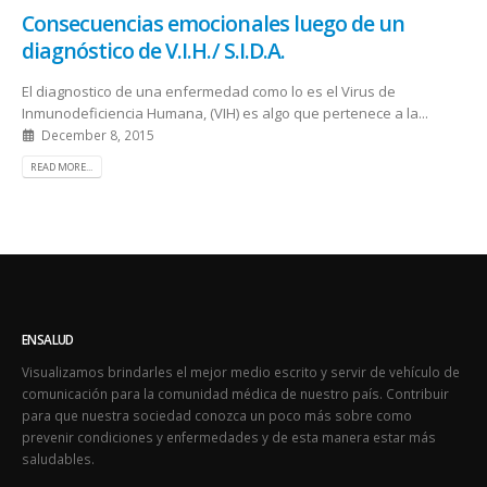
Consecuencias emocionales luego de un
diagnóstico de V.I.H./ S.I.D.A.
El diagnostico de una enfermedad como lo es el Virus de
Inmunodeficiencia Humana, (VIH) es algo que pertenece a la...
December 8, 2015
READ MORE...
ENSALUD
Visualizamos brindarles el mejor medio escrito y servir de vehículo de
comunicación para la comunidad médica de nuestro país. Contribuir
para que nuestra sociedad conozca un poco más sobre como
prevenir condiciones y enfermedades y de esta manera estar más
saludables.