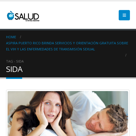
HOME
ASPIRA PUERTO RICO BRINDA SERVICIOS Y ORIENTACIÓN GRATUITA SOBRE
EL VIH Y LAS ENFERMEDADES DE TRANSMISIÓN SEXUAL
TAG -
SIDA
SIDA