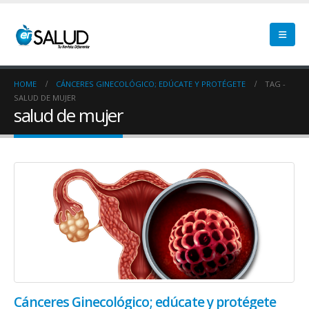
HOME
CÁNCERES GINECOLÓGICO; EDÚCATE Y PROTÉGETE
TAG -
SALUD DE MUJER
salud de mujer
Cánceres Ginecológico; edúcate y protégete