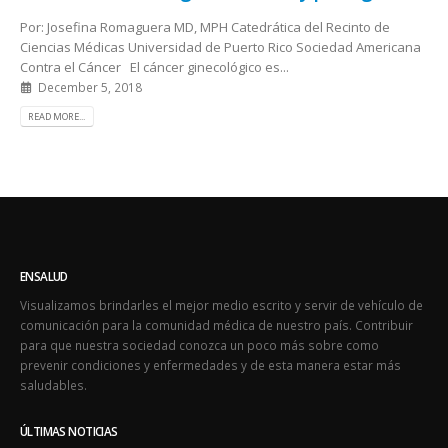
Por: Josefina Romaguera MD, MPH Catedrática del Recinto de
Ciencias Médicas Universidad de Puerto Rico Sociedad Americana
Contra el Cáncer El cáncer ginecológico es...
December 5, 2018
READ MORE...
ENSALUD
Visualizamos brindarles el mejor medio escrito y servir de vehículo de
comunicación para la comunidad médica de nuestro país. Contribuir
para que nuestra sociedad conozca un poco más sobre como
prevenir condiciones y enfermedades y de esta manera estar más
saludables.
ÚLTIMAS NOTICIAS