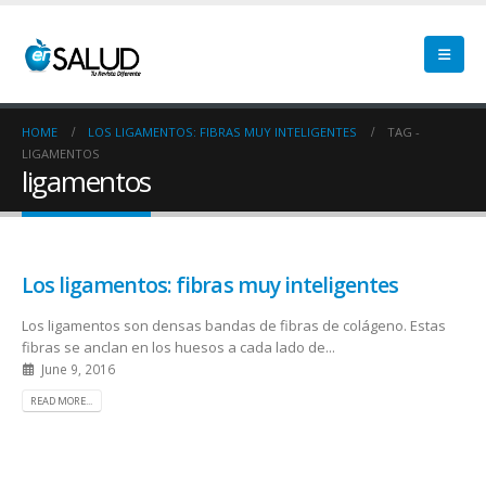
HOME
LOS LIGAMENTOS: FIBRAS MUY INTELIGENTES
TAG -
LIGAMENTOS
ligamentos
Los ligamentos: fibras muy inteligentes
Los ligamentos son densas bandas de fibras de colágeno. Estas
fibras se anclan en los huesos a cada lado de...
June 9, 2016
READ MORE...