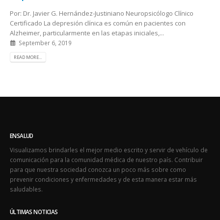
Por: Dr. Javier G. Hernández-Justiniano Neuropsicólogo Clínico
Certificado La depresión clínica es común en pacientes con
Alzheimer, particularmente en las etapas iniciales,...
September 6, 2019
READ MORE...
ENSALUD
Visualizamos brindarles el mejor medio escrito y servir de vehículo de
comunicación para la comunidad médica de nuestro país. Contribuir
para que nuestra sociedad conozca un poco más sobre como
prevenir condiciones y enfermedades y de esta manera estar más
saludables.
ÚLTIMAS NOTICIAS