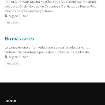
Por: Dra. Damaris Molina Negrón,DMD FAAPD Dentista Pediátrico
colaboración del Colegio de Cirujanos y Dentistas de Puerto Rico
Muchos padres, madres y tutores...
August 2, 2018
READ MORE...
No más caries
La caries es una enfermedad que es ocasionada por varios
factores. Se caracteriza por la destrucción de los tejidos del...
August 3, 2017
READ MORE...
ENSALUD