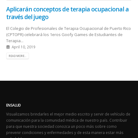
Aplicarán conceptos de terapia ocupacional a
través del juego
El Colegio de Profesionales de Terapia Ocupacional de Puerto Rico
(CPTOPR) celebrará los 1eros Goofy Games de Estudiantes de
Terapia...
April 10, 2019
READ MORE...
ENSALUD
Visualizamos brindarles el mejor medio escrito y servir de vehículo de
comunicación para la comunidad médica de nuestro país. Contribuir
para que nuestra sociedad conozca un poco más sobre como
prevenir condiciones y enfermedades y de esta manera estar más