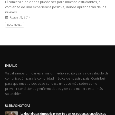
El comienzo de clases puede ser para muchos estudiantes, el
comienzo de una experiencia positiva, donde aprenderán de los
nuevos...
August 8, 2014
READ MORE...
ENSALUD
Visualizamos brindarles el mejor medio escrito y servir de vehículo de
comunicación para la comunidad médica de nuestro país. Contribuir
para que nuestra sociedad conozca un poco más sobre como
prevenir condiciones y enfermedades y de esta manera estar más
saludables.
ÚLTIMAS NOTICIAS
La deshidratación puede prevenirse en los pacientes oncológicos