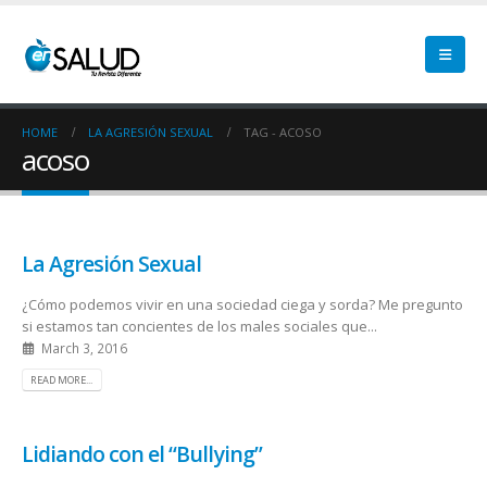
HOME
LA AGRESIÓN SEXUAL
TAG -
ACOSO
acoso
La Agresión Sexual
¿Cómo podemos vivir en una sociedad ciega y sorda? Me pregunto
si estamos tan concientes de los males sociales que...
March 3, 2016
READ MORE...
Lidiando con el “Bullying”