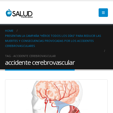
HOME
PRESENTAN LA CAMPAÑA “HÉROE TODOS LOS DÍAS” PARA REDUCIR LAS
MUERTES Y CONSECUENCIAS PROVOCADAS POR LOS ACCIDENTES
CEREBROVASCULARES
TAG -
ACCIDENTE CEREBROVASCULAR
accidente cerebrovascular