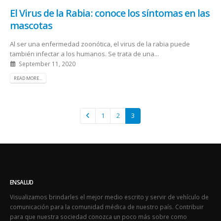
El Virus de la Rabia: conoce los síntomas en las
mascotas
Al ser una enfermedad zoonótica, el virus de la rabia puede
también infectar a los humanos. Se trata de una...
September 11, 2020
READ MORE...
1
2
3
ENSALUD
Visualizamos brindarles el mejor medio escrito y servir de vehículo de
comunicación para la comunidad médica de nuestro país. Contribuir
para que nuestra sociedad conozca un poco más sobre como