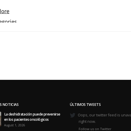
S NOTICIAS
ÚLTIMOS TWEETS
La deshidratación puede prevenirse
Oops, our twitter feed is unava
en los pacientes oncológicos
right now.
August 1, 2026
Follow us on Twitter