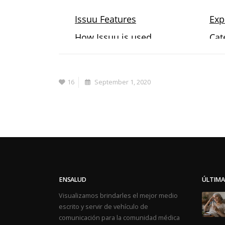
16
September 1, 2020
ENSALUD
ÚLTIMA
Visualizamos brindarles el mejor medio
escrito y servir de vehículo de
comunicación para la comunidad médica