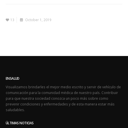
13
October 1, 2019
ENSALUD
Visualizamos brindarles el mejor medio escrito y servir de vehículo de
comunicación para la comunidad médica de nuestro país. Contribuir
para que nuestra sociedad conozca un poco más sobre como
prevenir condiciones y enfermedades y de esta manera estar más
saludables.
ÚLTIMAS NOTICIAS