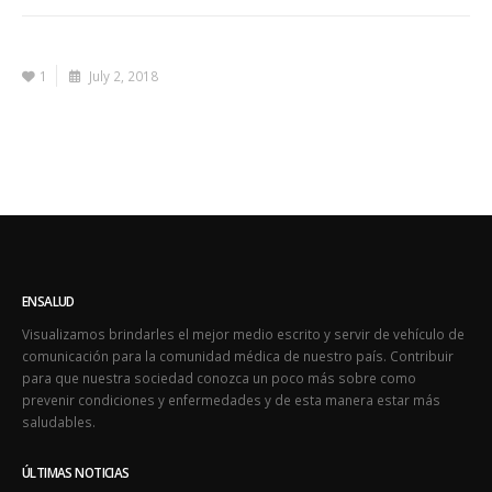
1
July 2, 2018
ENSALUD
Visualizamos brindarles el mejor medio escrito y servir de vehículo de
comunicación para la comunidad médica de nuestro país. Contribuir
para que nuestra sociedad conozca un poco más sobre como
prevenir condiciones y enfermedades y de esta manera estar más
saludables.
ÚLTIMAS NOTICIAS