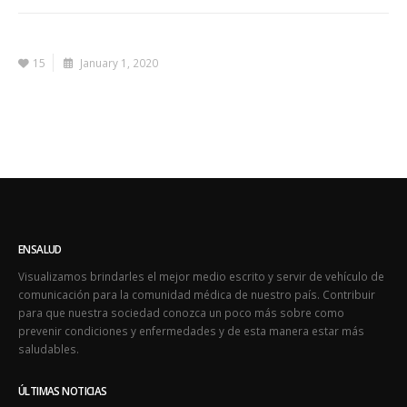
15
January 1, 2020
ENSALUD
Visualizamos brindarles el mejor medio escrito y servir de vehículo de
comunicación para la comunidad médica de nuestro país. Contribuir
para que nuestra sociedad conozca un poco más sobre como
prevenir condiciones y enfermedades y de esta manera estar más
saludables.
ÚLTIMAS NOTICIAS