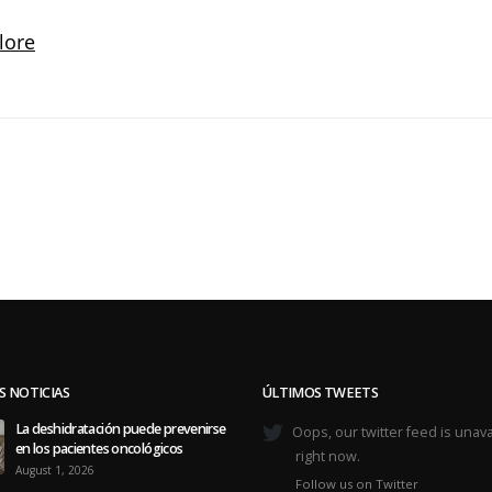
S NOTICIAS
ÚLTIMOS TWEETS
La deshidratación puede prevenirse
Oops, our twitter feed is unava
en los pacientes oncológicos
right now.
August 1, 2026
Follow us on Twitter