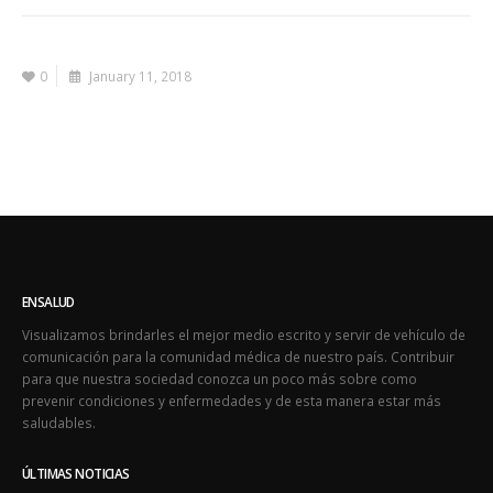
0
January 11, 2018
ENSALUD
Visualizamos brindarles el mejor medio escrito y servir de vehículo de
comunicación para la comunidad médica de nuestro país. Contribuir
para que nuestra sociedad conozca un poco más sobre como
prevenir condiciones y enfermedades y de esta manera estar más
saludables.
ÚLTIMAS NOTICIAS