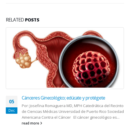
RELATED
POSTS
Sensibilizando Protejo Mis Derechos
09
La Defensoría para las Personas con Impedimentos
Jun
finalizó la campaña "Sensibilizando Protejo Mis
Derechos", una serie de talleres que promueven...
read more
ENSALUD
Visualizamos brindarles el mejor medio escrito y servir de vehículo de
comunicación para la comunidad médica de nuestro país. Contribuir
para que nuestra sociedad conozca un poco más sobre como