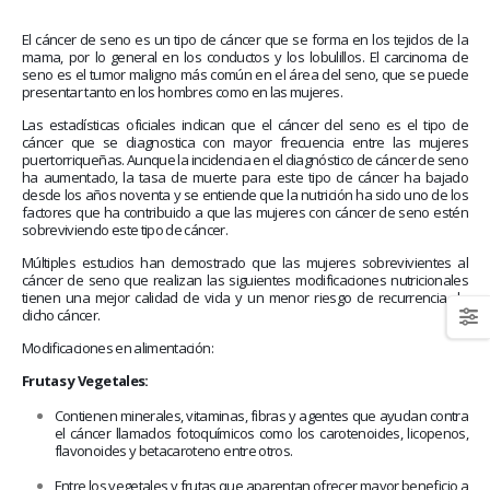
January 20, 2026
abrazar la salud oncológica
May 28, 2026
El cáncer de seno es un tipo de cáncer que se forma en los tejidos de la
mama, por lo general en los conductos y los lobulillos. El carcinoma de
seno es el tumor maligno más común en el área del seno, que se puede
presentar tanto en los hombres como en las mujeres.
Las estadísticas oficiales indican que el cáncer del seno es el tipo de
cáncer que se diagnostica con mayor frecuencia entre las mujeres
puertorriqueñas. Aunque la incidencia en el diagnóstico de cáncer de seno
ha aumentado, la tasa de muerte para este tipo de cáncer ha bajado
desde los años noventa y se entiende que la nutrición ha sido uno de los
factores que ha contribuido a que las mujeres con cáncer de seno estén
sobreviviendo este tipo de cáncer.
Múltiples estudios han demostrado que las mujeres sobrevivientes al
cáncer de seno que realizan las siguientes modificaciones nutricionales
tienen una mejor calidad de vida y un menor riesgo de recurrencia de
dicho cáncer.
Modificaciones en alimentación:
Frutas y Vegetales:
Contienen minerales, vitaminas, fibras y agentes que ayudan contra
el cáncer llamados fotoquímicos como los carotenoides, licopenos,
flavonoides y betacaroteno entre otros.
Entre los vegetales y frutas que aparentan ofrecer mayor beneficio a