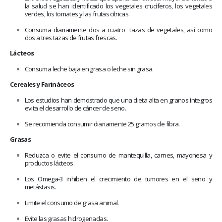
la salud se han identificado los vegetales crucíferos, los vegetales
verdes, los tomates y las frutas cítricas.
Consuma diariamente dos a cuatro
tazas de vegetales, así como
dos a tres tazas de frutas frescas.
Lácteos
Consuma leche baja en grasa o leche sin grasa.
Cereales y Farináceos
Los estudios han demostrado que una dieta alta en granos íntegros
evita el desarrollo de cáncer de seno.
Se recomienda consumir diariamente 25 gramos de fibra.
Grasas
Reduzca o evite el consumo de mantequilla, carnes, mayonesa y
productos lácteos.
Los Omega-3 inhiben el crecimiento de tumores en el seno y
metástasis.
Limite el consumo de grasa animal.
Evite las grasas hidrogenadas.