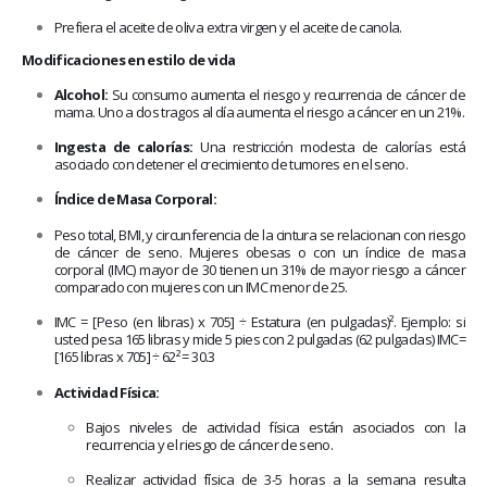
Prefiera el aceite de oliva extra virgen y el aceite de canola.
Modificaciones en estilo de vida
Alcohol:
Su consumo aumenta el riesgo y recurrencia de cáncer de
mama. Uno a dos tragos al día aumenta el riesgo a cáncer en un 21%.
Ingesta de calorías:
Una restricción modesta de calorías está
asociado con detener el crecimiento de tumores en el seno.
Índice de Masa Corporal:
Peso total, BMI, y circunferencia de la cintura se relacionan con riesgo
de cáncer de seno. Mujeres obesas o con un índice de masa
corporal (IMC) mayor de 30 tienen un 31% de mayor riesgo a cáncer
comparado con mujeres con un IMC menor de 25.
IMC = [Peso (en libras) x 705] ÷ Estatura (en pulgadas)². Ejemplo: si
usted pesa 165 libras y mide 5 pies con 2 pulgadas (62 pulgadas) IMC=
[165 libras x 705] ÷ 62² = 30.3
Actividad Física:
Bajos niveles de actividad física están asociados con la
recurrencia y el riesgo de cáncer de seno.
Realizar actividad física de 3-5 horas a la semana resulta